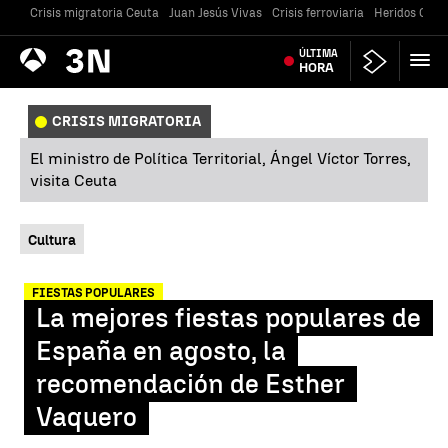
Crisis migratoria Ceuta
Juan Jesús Vivas
Crisis ferroviaria
Heridos Caste
Antena
ÚLTIMA
Noticias
3
HORA
CRISIS MIGRATORIA
El ministro de Política Territorial, Ángel Víctor Torres,
visita Ceuta
Cultura
FIESTAS POPULARES
La mejores fiestas populares de
España en agosto, la
recomendación de Esther
Vaquero