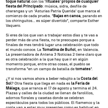
toque natural
con los
'rituales' propios de cualquier
fiesta del Principado
: música, sidra, desfile de
charangas y un 'Asturias Patria Querida' que marca el
comienzo de cada prueba. "
Bajas en canoa
, parando en
los chiringuitos... es súper divertido", comparte Esther
Vaquero.
Si eres de los que van a trabajar estos días y te vas a
perder más de una fiesta, no te preocupes porque a
finales de mes tendrá lugar una celebración que todo
el mundo conoce. La
Tomatina de Buñol
, en Valencia.
La presentadora de Antena 3 Noticias 2 tiene claro que
es otra celebración a la que hay que ir en algún
momento porque, entre otras cosas, el pueblo se
transforma "en un campo de batalla de
tomates
".
¿Y si nos vamos ahora a beber rebujito a la
Costa del
Sol
? Otra fiesta que llega en nada es
la Feria de
Málaga
, que arranca el 17 de agosto y termina el 24.
Plazas y calles de la ciudad se llenan de farolillos,
adornos florales y casetas donde se celebran
espectáculos para todos los públicos. El flamenco y la
copla van a estar muy presentes como es habitual en