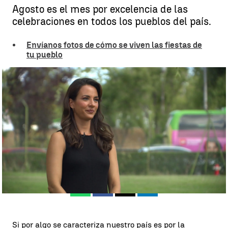
Agosto es el mes por excelencia de las
celebraciones en todos los pueblos del país.
Envíanos fotos de cómo se viven las fiestas de
tu pueblo
Esther Vaquero recomienda varias fiestas populares este mes de
agosto |
Antena 3
Miguel Salazar
Publicado:
15 de agosto de 2024, 13:56
Whatsapp
Facebook
X
Linkedin
Si por algo se caracteriza nuestro país es por la