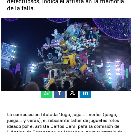
defectuosos, indica el artista en la memoria
de la falla.
L'Antiga de Campanar gana el premio a la mejor falla |
Antena 3
Noticias
Madrid
Antena 3 Noticias
Actualizado:
17 de marzo de 2019, 01:16
Publicado:
17 de marzo de 2019, 01:15
Whatsapp
Facebook
X
Linkedin
La composición titulada 'Juga, juga... i voràs' (juega,
juega... y verás), el rebosante taller de juguetes rotos
ideado por el artista Carlos Carsí para la comisión de