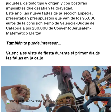
juguetes, de todo tipo y origen y con posturas
imposibles que desafían la gravedad.
Este año, las nueve fallas de la sección Especial
presentaban presupuestos que van de los 95.000
euros de la comisión Reino de Valencia-Duque de
Calabria a los 230.000 de Convento Jerusalén-
Matemático Marzal.
También te puede interesar...
Valencia se viste de fiesta durante el primer día de
las fallas en la calle
Valencia se viste de fiesta durante el primer día de las fallas en la
calle |
EFE
Matías Prats sobre la boda de
Susanna Griso: "Qué le habrá dicho
para convencerla"