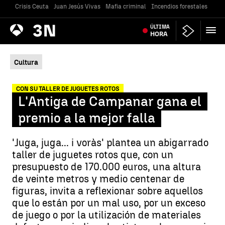
Crisis Ceuta
Juan Jesús Vivas
Mafia criminal
Incendios forestales
Vivi
Antena
ÚLTIMA
Noticias
3
HORA
Cultura
CON SU TALLER DE JUGUETES ROTOS
L'Antiga de Campanar gana el
premio a la mejor falla
'Juga, juga... i voràs' plantea un abigarrado
taller de juguetes rotos que, con un
presupuesto de 170.000 euros, una altura
de veinte metros y medio centenar de
figuras, invita a reflexionar sobre aquellos
que lo están por un mal uso, por un exceso
de juego o por la utilización de materiales