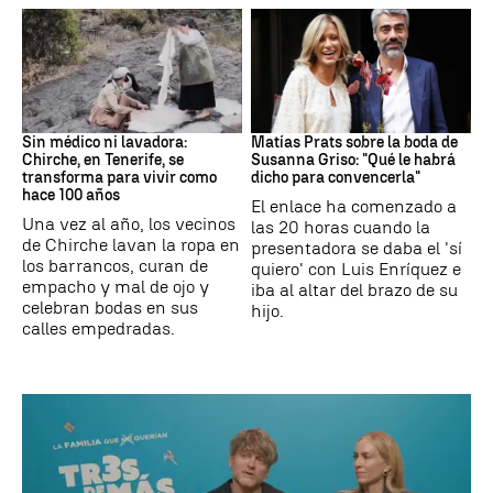
Canarias
Boda
Sin médico ni lavadora:
Matías Prats sobre la boda de
Chirche, en Tenerife, se
Susanna Griso: "Qué le habrá
transforma para vivir como
dicho para convencerla"
hace 100 años
El enlace ha comenzado a
Una vez al año, los vecinos
las 20 horas cuando la
de Chirche lavan la ropa en
presentadora se daba el 'sí
los barrancos, curan de
quiero' con Luis Enríquez e
empacho y mal de ojo y
iba al altar del brazo de su
celebran bodas en sus
hijo.
calles empedradas.