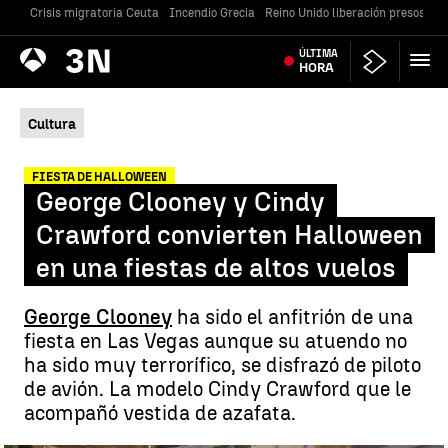
Crisis migratoria Ceuta
Incendio Grecia
Reino Unido liberación presos
Gu
Antena
ÚLTIMA
Noticias
3
HORA
Cultura
FIESTA DE HALLOWEEN
George Clooney y Cindy
Crawford convierten Halloween
en una fiestas de altos vuelos
George Clooney
ha sido el anfitrión de una
fiesta en Las Vegas aunque su atuendo no
ha sido muy terrorífico, se disfrazó de piloto
de avión. La modelo Cindy Crawford que le
acompañó vestida de azafata.