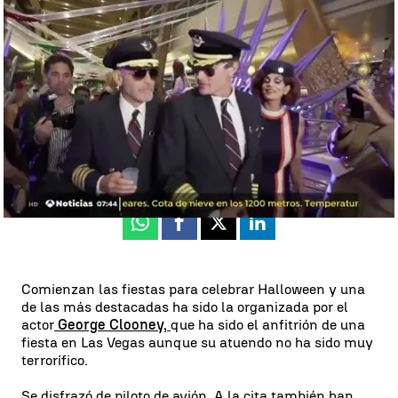
George Clooney y Cindy Crawford convierten Halloween en una
fiestas de altos vuelos |
antena3noticias.com
Madrid
Antena 3 Noticias
Actualizado:
31 de octubre de 2018, 07:59
Publicado:
31 de octubre de 2018, 07:58
Whatsapp
Facebook
X
Linkedin
Comienzan las fiestas para celebrar Halloween y una
de las más destacadas ha sido la organizada por el
actor
George Clooney,
que ha sido el anfitrión de una
fiesta en Las Vegas aunque su atuendo no ha sido muy
terrorífico.
Se disfrazó de piloto de avión. A la cita también han