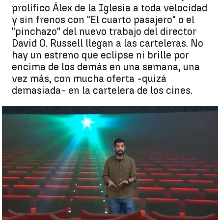
prolífico Álex de la Iglesia a toda velocidad
y sin frenos con "El cuarto pasajero" o el
"pinchazo" del nuevo trabajo del director
David O. Russell llegan a las carteleras. No
hay un estreno que eclipse ni brille por
encima de los demás en una semana, una
vez más, con mucha oferta -quizá
demasiada- en la cartelera de los cines.
Cartelera de cine: Penélope Cruz con "L'immensità", "El cuarto
pasajero", "Amsterdam" o "Hopper, el polloliebre" protagonizan
los estrenos de este viernes 28 de octubre |
Cartelera de cine:
Penélope Cruz con "L'immensità", "El cuarto pasajero",
"Amsterdam" o "Hopper, el polloliebre" protagonizan los
estrenos de este viernes 28 de octubre
Gonzalo del Prado