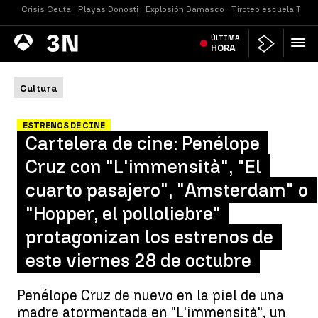
Crisis Ceuta
Playas Donosti
Explosión Damasco
Tiroteo escuela Taila
Antena
ÚLTIMA
Noticias
3
HORA
Cultura
ESTRENOS DE CINE
Cartelera de cine: Penélope
Cruz con "L'immensità", "El
cuarto pasajero", "Amsterdam" o
"Hopper, el polloliebre"
protagonizan los estrenos de
este viernes 28 de octubre
Penélope Cruz de nuevo en la piel de una
madre atormentada en "L'immensità", un