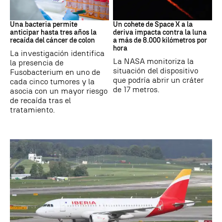
Cáncer
Space X
Una bacteria permite
Un cohete de Space X a la
anticipar hasta tres años la
deriva impacta contra la luna
recaída del cáncer de colon
a más de 8.000 kilómetros por
hora
La investigación identifica
La NASA monitoriza la
la presencia de
situación del dispositivo
Fusobacterium en uno de
que podría abrir un cráter
cada cinco tumores y la
de 17 metros.
asocia con un mayor riesgo
de recaída tras el
tratamiento.