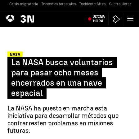
Crisis migratoria
Incendios forestales
Incidente Altea
Guerra Ucrania
Antena
ÚLTIMA
Noticias
3
HORA
NASA
La NASA busca voluntarios
para pasar ocho meses
encerrados en una nave
espacial
La NASA ha puesto en marcha esta
iniciativa para desarrollar métodos que
contrarresten problemas en misiones
futuras.