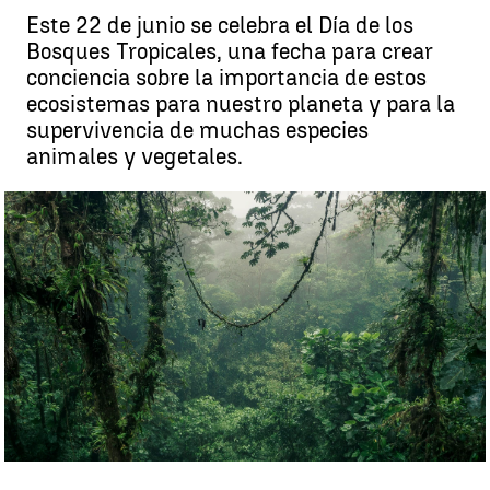
Este 22 de junio se celebra el Día de los
Bosques Tropicales, una fecha para crear
conciencia sobre la importancia de estos
ecosistemas para nuestro planeta y para la
supervivencia de muchas especies
animales y vegetales.
Día de los Bosques Tropicales: ¿por qué se celebra ese día? |
Istock
Antena 3 Noticias
Publicado:
22 de junio de 2023, 06:33
Whatsapp
Facebook
X
Linkedin