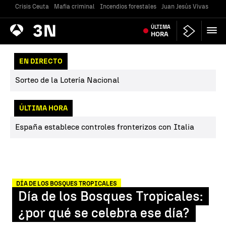
Crisis Ceuta
Mafia criminal
Incendios forestales
Juan Jesús Vivas
Vivi
Antena
ÚLTIMA
Noticias
3
HORA
EN DIRECTO
Sorteo de la Lotería Nacional
ÚLTIMA HORA
España establece controles fronterizos con Italia
DÍA DE LOS BOSQUES TROPICALES
Día de los Bosques Tropicales:
¿por qué se celebra ese día?