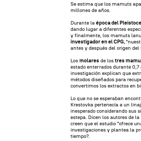
Se estima que los mamuts apar
millones de años.
Durante la
época del Pleistoce
dando lugar a diferentes espec
y finalmente, los mamuts lan
investigador en el CPG,
"nuest
antes y después del origen de
Los
molares
de los
tres mamu
estado enterrados durante 0,7 a
investigación explican que extr
métodos diseñados para recup
convertimos los extractos en b
Lo que no se esperaban encont
Krestovka pertenecía a un lina
inesperado considerando sus s
estepa. Dicen los autores de la
creen que el estudio "ofrece u
investigaciones y plantea la p
tiempo?.