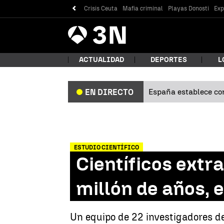
Crisis Ceuta
Mafia criminal
Playas Donosti
Exp
Antena
Noticias
3
ACTUALIDAD
DEPORTES
L
España establece con
EN DIRECTO
¿Qué
ESTUDIO CIENTÍFICO
Científicos extr
millón de años, 
Bus
Un equipo de 22 investigadores de