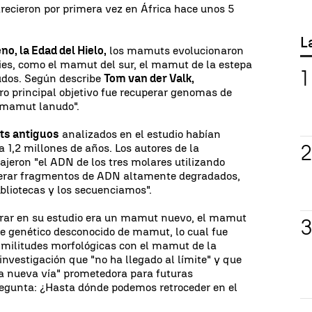
ecieron por primera vez en África hace unos 5
L
no, la Edad del Hielo,
los mamuts evolucionaron
ies, como el mamut del sur, el mamut de la estepa
udos. Según describe
Tom van der Valk,
ro principal objetivo fue recuperar genomas de
l mamut lanudo".
ts antiguos
analizados en el estudio habían
 1,2 millones de años. Los autores de la
ajeron "el ADN de los tres molares utilizando
erar fragmentos de ADN altamente degradados,
ibliotecas y los secuenciamos".
rar en su estudio era un mamut nuevo, el mamut
je genético desconocido de mamut, lo cual fue
imilitudes morfológicas con el mamut de la
 investigación que "no ha llegado al límite" y que
na nueva vía" prometedora para futuras
regunta: ¿Hasta dónde podemos retroceder en el