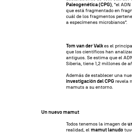
Paleogenética (CPG)
, "el ADN
que está fragmentado en fragm
cuál de los fragmentos pertene
a especímenes microbianos".
Tom van der Valk
es el princip
que los científicos han analiz
antiguos. Se estima que el ADN
Siberia, tiene 1,2 millones de a
Además de establecer una nuev
investigación del CPG
revela n
mamuts a su entorno.
Un nuevo mamut
Todos tenemos la imagen de
u
realidad, el
mamut lanudo
tuv