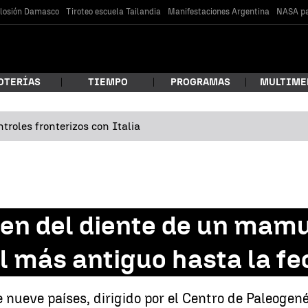
losión Damasco
Tiroteo escuela Tailandia
Manifestaciones Argentina
NASA pa
OTERÍAS
TIEMPO
PROGRAMAS
MULTIME
troles fronterizos con Italia
 estás buscando?
aen del diente de un mam
el más antiguo hasta la f
car
 nueve países, dirigido por el Centro de Paleoge