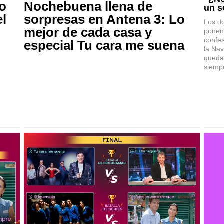
to
Nochebuena llena de
un s
el
sorpresas en Antena 3: Lo
Los d
mejor de cada casa y
ponen
confe
especial Tu cara me suena
la Na
queda
siemp