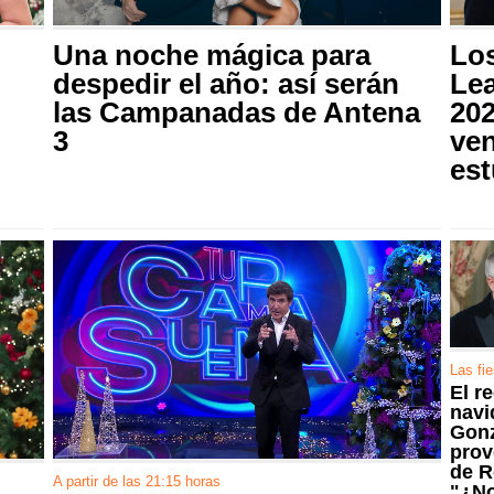
Una noche mágica para
Los
despedir el año: así serán
Lea
las Campanadas de Antena
20
3
ve
es
Las fi
El r
navi
Gonz
prov
de R
A partir de las 21:15 horas
"¿No