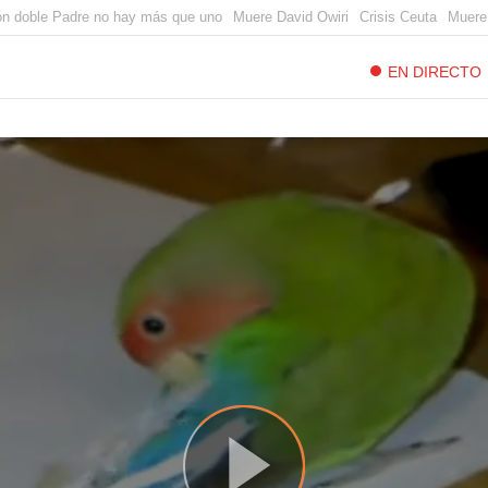
ón doble Padre no hay más que uno
Muere David Owiri
Crisis Ceuta
Muere
EN DIRECTO