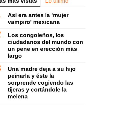
as más vistas
Lo último
ok
itter
Linkedin
Flipboard
Así era antes la 'mujer
vampiro' mexicana
Los congoleños, los
ciudadanos del mundo con
un pene en erección más
largo
Una madre deja a su hijo
peinarla y éste la
sorprende cogiendo las
tijeras y cortándole la
melena