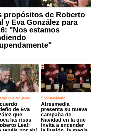
 propósitos de Roberto
l y Eva González para
26: "Nos estamos
ndiendo
tupendamente"
estas que recuerdo
Spot navideño
ecuerdo
Atresmedia
deño de Eva
presenta su nueva
ález que
campaña de
oca las risas
Navidad en la que
oberto Leal:
invita a encender
 tenéis por ahí
la ilusión, la magia