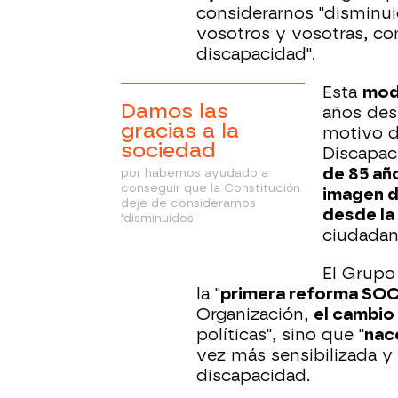
considerarnos "disminui
vosotros y vosotras, c
discapacidad".
Esta
modi
Damos las
años des
gracias a la
motivo d
sociedad
Discapac
de 85 añ
por habernos ayudado a
conseguir que la Constitución
imagen d
deje de considerarnos
desde la
'disminuidos'
ciudadaní
El Grupo
la "
primera reforma SOC
Organización,
el cambio
políticas", sino que "
nace
vez más sensibilizada y
discapacidad.