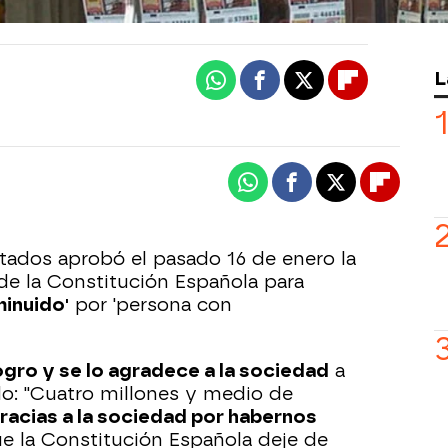
L
Whatsapp
Facebook
X
Flipboard
Whatsapp
Facebook
X
Flipboa
tados aprobó el pasado 16 de enero la
e la Constitución Española para
minuido'
por 'persona con
gro y se lo agradece a la sociedad
a
o: "Cuatro millones y medio de
racias a la sociedad por habernos
e la Constitución Española deje de