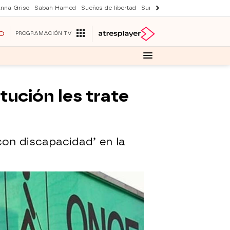
nna Griso
Sabah Hamed
Sueños de libertad
Suri y Tom Cruise
Una nuev
O
PROGRAMACIÓN TV
ución les trate
con discapacidad’ en la