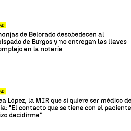
AD
monjas de Belorado desobedecen al
ispado de Burgos y no entregan las llaves
omplejo en la notaría
AD
a López, la MIR que sí quiere ser médico d
ia: "El contacto que se tiene con el pacient
izo decidirme"