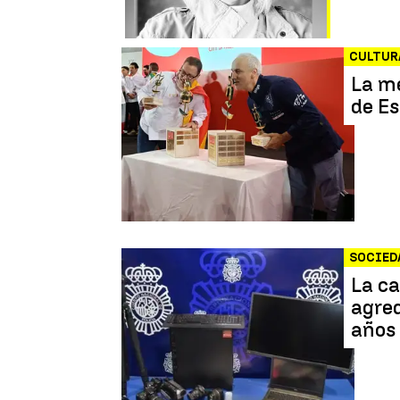
CULTUR
La me
de Es
SOCIED
La ca
agre
años 