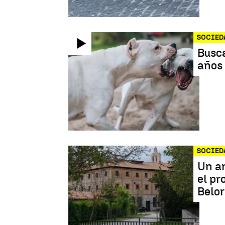
SOCIED
Busca
años
SOCIED
Un an
el pr
Belo