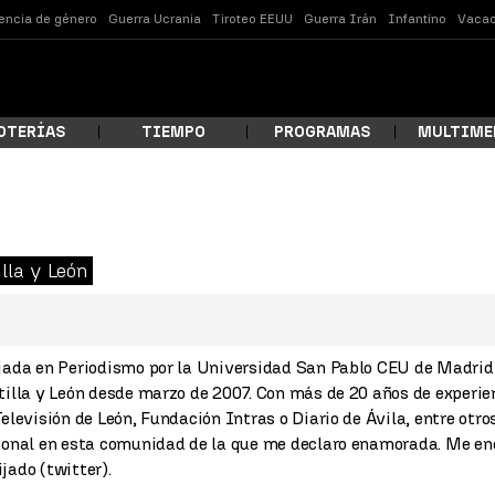
lencia de género
Guerra Ucrania
Tiroteo EEUU
Guerra Irán
Infantino
Vacac
OTERÍAS
TIEMPO
PROGRAMAS
MULTIME
 estás buscando?
lla y León
iada en Periodismo por la Universidad San Pablo CEU de Madrid 
tilla y León desde marzo de 2007. Con más de 20 años de experi
Televisión de León, Fundación Intras o Diario de Ávila, entre otro
ional en esta comunidad de la que me declaro enamorada. Me e
ar
jado (twitter).