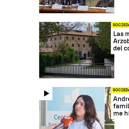
SOCIED
Las 
Arzob
del c
SOCIED
Andre
famil
me h