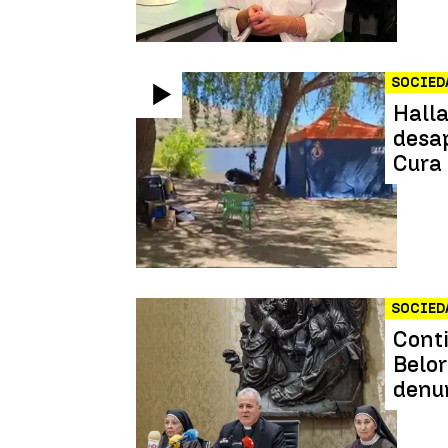
SOCIED
Halla
desap
Cura 
SOCIED
Conti
Belor
denun