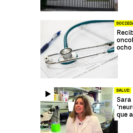
SOCIED
Recib
oncol
ocho
SALUD
Sara 
'neur
que 