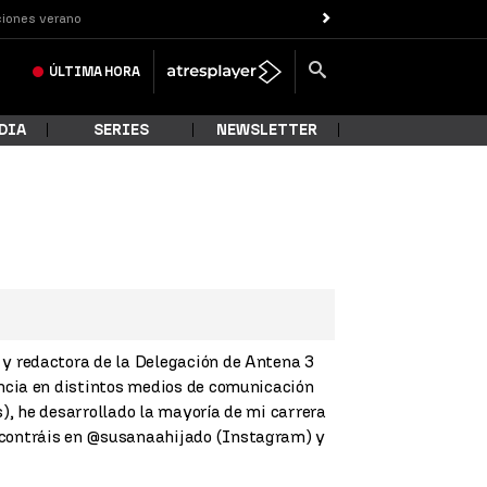
iones verano
ÚLTIMA
HORA
DIA
SERIES
NEWSLETTER
y redactora de la Delegación de Antena 3
encia en distintos medios de comunicación
s), he desarrollado la mayoría de mi carrera
ncontráis en @susanaahijado (Instagram) y