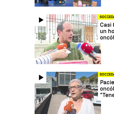
SOCIED
Casi 
un ho
oncó
SOCIED
Pacie
oncól
"Tene