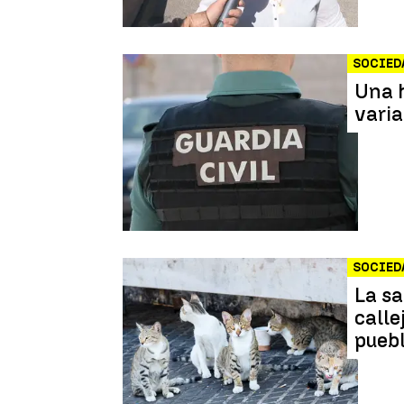
SOCIED
Una 
varia
SOCIED
La s
calle
puebl