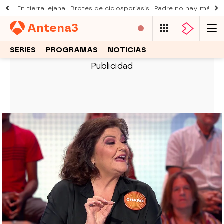
En tierra lejana
Brotes de ciclosporiasis
Padre no hay más q
Antena
3
SERIES
PROGRAMAS
NOTICIAS
PASAPALABRA
El misterioso mensaje de Charo
Reina en Pasapalabra se resuelve
con un giro de guion
La actriz ha dejado a todos intrigados con una
frase enigmática durante su presentación,
misterio que se ha aclarado segundos después
con una divertida explicación.