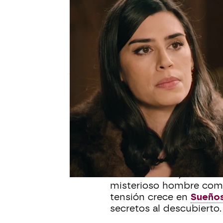
SUEÑOS DE LIBERTAD
María retoma su alianza se
inesperado
En el próximo capítulo de Sueños de libe
Pedro, ofreciéndose como informante dentr
Ana Bermejo Lillo
Publicado:
25 de mayo de 2025, 13
Tras un periodo de dist
confianza de don Pedro 
casa de la Reina. Su obj
Mientras tanto, Andrés 
misterioso hombre comie
tensión crece en
Sueños
secretos al descubierto.