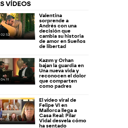
S VÍDEOS
Valentina
sorprende a
Andrés con una
decisión que
02:52
cambia su historia
de amor en Sueños
de libertad
rd
Kazım y Orhan
bajan la guardia en
Una nueva vida y
reconocen el dolor
04:11
que comparten
como padres
El vídeo viral de
Felipe VI en
Mallorca llega a
Casa Real: Pilar
01:23
Vidal desvela cómo
ha sentado