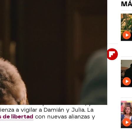
MÁ
creta con don Pedro en un giro
rtad, María decide volver a colaborar con don
o de la familia De la Reina.
Whatsapp
Facebook
X
Flipboa
:51
anciamiento, María quiere recuperar la
y le propone volver a ser su topo en
etivo: pasarle información clave.
continúa la búsqueda de Górriz, y un
nza a vigilar a Damián y Julia. La
 de libertad
con nuevas alianzas y