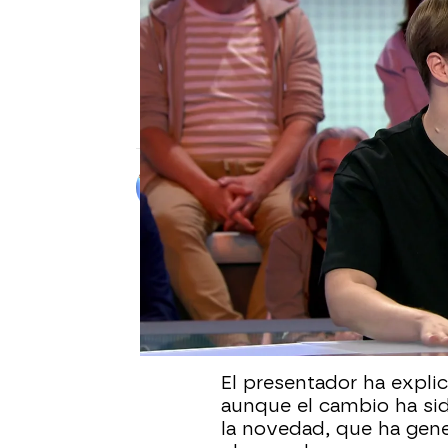
PASAPALABRA
Manu detecta un sutil camb
¡se ha renovado!
El concursante ha sido el primero en nota
que ha pasado desapercibido para la may
Alberto Mendo
Publicado:
19 de septiembre de 20
Durante el arranque de
cambio en el plató de
P
“increíble”. Roberto Lea
toque decorativo sutil.
El presentador ha expli
aunque el cambio ha si
la novedad, que ha gene