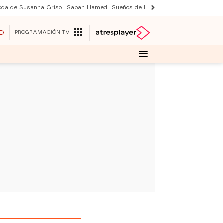
oda de Susanna Griso
Sabah Hamed
Sueños de libertad
Suri y Tom Cruise
O
PROGRAMACIÓN TV