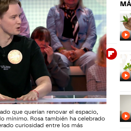
MÁ
io en el plató de Pasapalabra:
r un pequeño detalle en la decoración del plató,
oría de invitados y espectadores.
Whatsapp
Facebook
X
Flipboa
25, 09:00
l programa, Manu ha señalado un
asapalabra
que ha calificado como
l ha confirmado que se trata de un
cado que querían renovar el espacio,
do mínimo. Rosa también ha celebrado
rado curiosidad entre los más