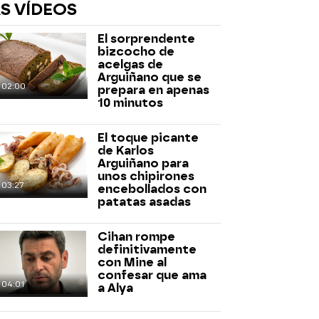
S VÍDEOS
El sorprendente
bizcocho de
acelgas de
Arguiñano que se
02:00
prepara en apenas
10 minutos
rd
El toque picante
de Karlos
Arguiñano para
unos chipirones
03:27
encebollados con
patatas asadas
Cihan rompe
definitivamente
con Mine al
confesar que ama
04:01
a Alya