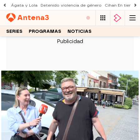
Ágata y Lola
Detenido violencia de género
Cihan En tierra le
Antena
3
SERIES
PROGRAMAS
NOTICIAS
Y AHORA SONSOLES
Localizamos a Antonio Canales:
vive a menos de un kilómetro de la
casa de la que tuvo que marcharse
El bailaor, tras abandonar la vivienda de El Álamo
por acusaciones de 'inquiokupa', ha sido
localizado residiendo a escasos metros del lugar,
aunque él lo niega.