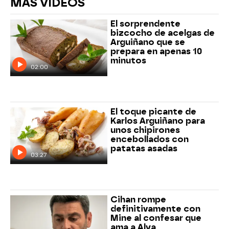
MÁS VÍDEOS
El sorprendente
bizcocho de acelgas de
Arguiñano que se
prepara en apenas 10
minutos
02:00
El toque picante de
Karlos Arguiñano para
unos chipirones
encebollados con
patatas asadas
03:27
Cihan rompe
definitivamente con
Mine al confesar que
ama a Alya