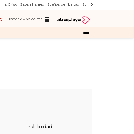
nna Griso
Sabah Hamed
Sueños de libertad
Suri y Tom Cruise
Una nuev
O
PROGRAMACIÓN TV