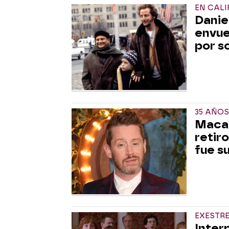
EN CALI
Danie
envue
por so
35 AÑOS
Macau
retiro
fue s
EXESTRE
Inter