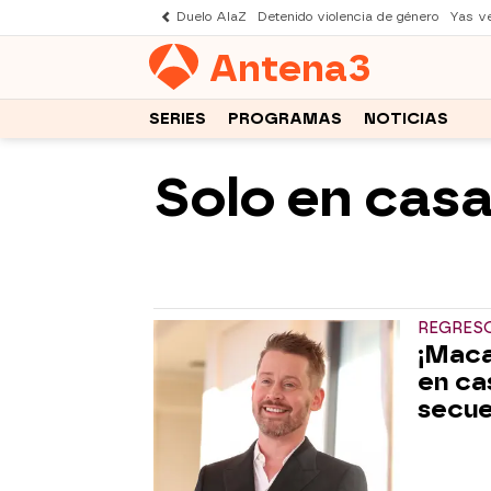
Duelo AlaZ
Detenido violencia de género
Yas v
Antena
3
SERIES
PROGRAMAS
NOTICIAS
Solo en cas
REGRES
¡Maca
en ca
secue