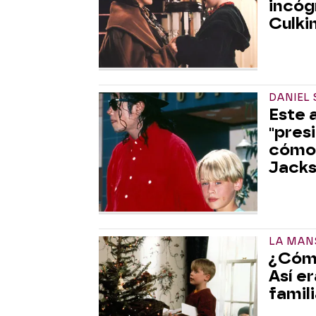
incóg
Culki
DANIEL 
Este 
"pres
cómo 
Jack
LA MAN
¿Cómo
Así e
famil