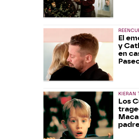
REENCU
El em
y Cat
en cas
Paseo
KIERAN 
Los C
trage
Macau
padre