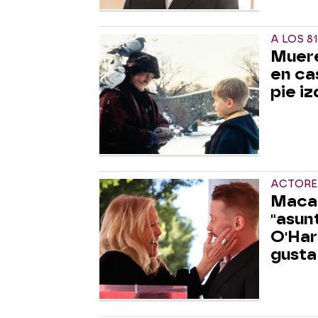
A LOS 8
Muere
en ca
pie i
ACTORE
Macau
"asun
O'Har
gusta