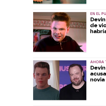
EN EL P
Devin
de vi
habrí
AHORA T
Devin 
acusa
novia