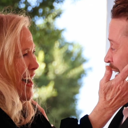
su retiro del cine y recuerda lo difícil que fue su i
Whatsapp
Facebook
X
Flipboa