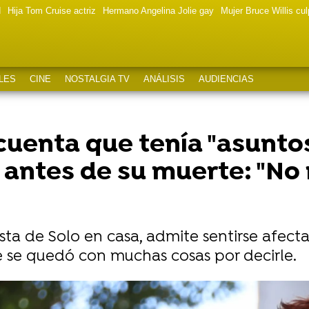
d
Hija Tom Cruise actriz
Hermano Angelina Jolie gay
Mujer Bruce Willis cu
LES
CINE
NOSTALGIA TV
ANÁLISIS
AUDIENCIAS
cuenta que tenía "asunto
 antes de su muerte: "No
sta de Solo en casa, admite sentirse afect
e se quedó con muchas cosas por decirle.