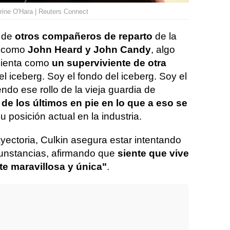
rine O'Hara | Reuters Connect
a de
otros compañeros de reparto
de la
, como
John Heard y John Candy
, algo
 sienta como
un superviviente de otra
el iceberg. Soy el fondo del iceberg. Soy el
endo ese rollo de la vieja guardia de
 de los últimos en pie en lo que a eso se
su posición actual en la industria.
ayectoria, Culkin asegura estar intentando
cunstancias, afirmando que
siente que vive
e maravillosa y única"
.