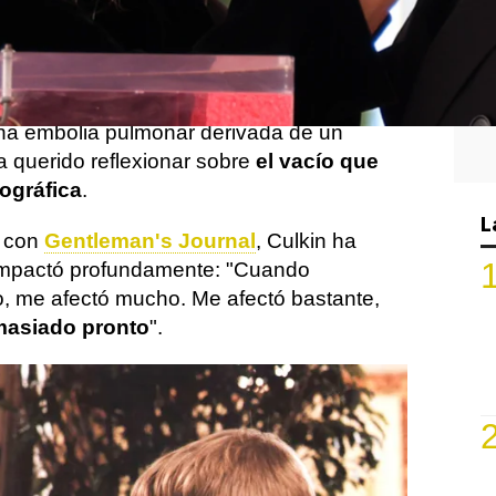
y Culkin
y Catherine O'Hara traspasó la
ieron en el set de Solo en casa.
 legendaria actriz el pasado
30 de enero
a
una embolia pulmonar derivada de un
a querido reflexionar sobre
el vacío que
ográfica
.
L
a con
Gentleman's Journal
, Culkin ha
e impactó profundamente: "Cuando
ro, me afectó mucho. Me afectó bastante,
masiado pronto
".