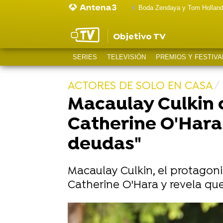
Boda Zendaya y Tom Hollan
Objetivo TV
SERIES
TELEVISIÓN
PREMIOS Y FESTIVA
ACTORES DE SOLO EN CASA
Macaulay Culkin 
Catherine O'Hara
deudas"
Macaulay Culkin, el protagoni
Catherine O'Hara y revela qu