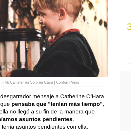
in McCallister en Solo en Casa | Cordon Press
n desgarrador mensaje a Catherine O'Hara
o que
pensaba que "tenían más tiempo"
,
ella no llegó a su fin de la manera que
eníamos asuntos pendientes
.
 tenía asuntos pendientes con ella,