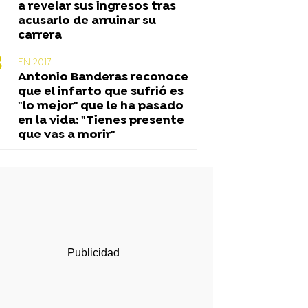
a revelar sus ingresos tras
acusarlo de arruinar su
carrera
EN 2017
Antonio Banderas reconoce
que el infarto que sufrió es
"lo mejor" que le ha pasado
en la vida: "Tienes presente
que vas a morir"