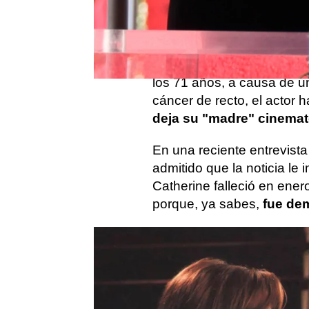
La relación entre
Macaula
pantalla desde que coincid
Tras el
fallecimiento
de la
los 71 años, a causa de 
cáncer de recto, el actor h
deja su "madre" cinemat
En una reciente entrevist
admitido que la noticia l
Catherine falleció en ene
porque, ya sabes,
fue de