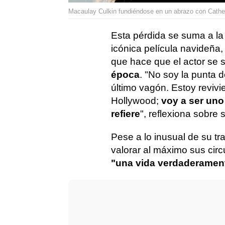
Macaulay Culkin fundiéndose en un abrazo con Cathe
Esta pérdida se suma a l
icónica película navideña
que hace que el actor se
época
. "No soy la punta d
último vagón. Estoy revivi
Hollywood;
voy a ser uno
refiere
", reflexiona sobre 
Pese a lo inusual de su tr
valorar al máximo sus cir
"una vida verdaderament