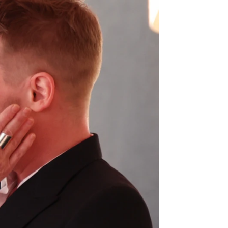
nfancia: "No podía más"
rd