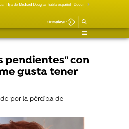
lpa
Hija de Michael Douglas habla español
Documental Las chicas Gilmore
s pendientes" con
 me gusta tener
ado por la pérdida de
Vídeo: Reuters | Foto: Getty