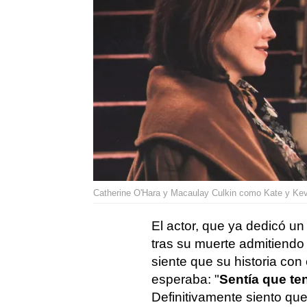
Catherine O'Hara y Macaulay Culkin como Kate y Kev
El actor, que ya dedicó u
tras su muerte admitiend
siente que su historia con 
esperaba: "
Sentía que t
Definitivamente siento que