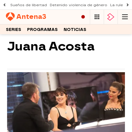
Sueños de libertad
Detenido violencia de género
La ruleta d
Antena
3
SERIES
PROGRAMAS
NOTICIAS
Juana Acosta