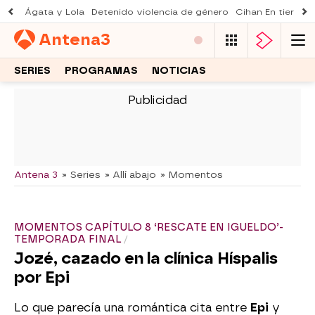
Ágata y Lola
Detenido violencia de género
Cihan En tierra le
Antena
3
SERIES
PROGRAMAS
NOTICIAS
-
Antena 3
» Series
» Allí abajo
» Momentos
MOMENTOS CAPÍTULO 8 ‘RESCATE EN IGUELDO’-
TEMPORADA FINAL
Jozé, cazado en la clínica Híspalis
por Epi
Lo que parecía una romántica cita entre
Epi
y