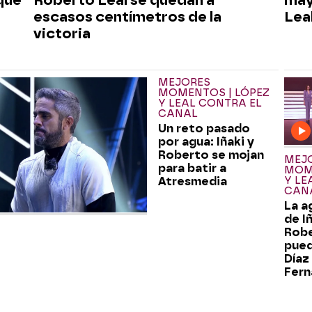
escasos centímetros de la
Leal
victoria
MEJORES
MOMENTOS | LÓPEZ
Y LEAL CONTRA EL
CANAL
Un reto pasado
por agua: Iñaki y
Roberto se mojan
MEJ
para batir a
MOME
Atresmedia
Y LE
CAN
La a
de I
Robe
pued
Díaz
Fern