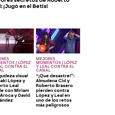
: ¡Jugó en el Betis!
ORES
MEJORES
NTOS | LÓPEZ
MOMENTOS | LÓPEZ
AL CONTRA EL
Y LEAL CONTRA EL
AL
CANAL
gudeza visual
“¡Que desastre!”:
ñaki López y
Almudena Cid y
rto Leal
Roberto Brasero
e con Miriam
pierden contra
 Aroca y David
López y Leal en
ández
uno de los retos
más peligrosos