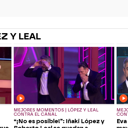
Z Y LEAL
MEJORES MOMENTOS | LÓPEZ Y LEAL
MEJO
CONTRA EL CANAL
CON
“¡No es posible!”: Iñaki López y
Eva
que
Roberto Leal se quedan a
may