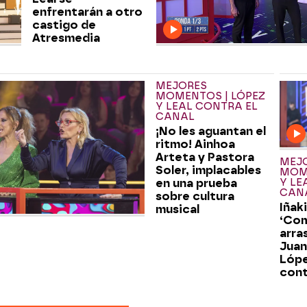
enfrentarán a otro
castigo de
Atresmedia
MEJORES
MOMENTOS | LÓPEZ
Y LEAL CONTRA EL
CANAL
¡No les aguantan el
ritmo! Ainhoa
Arteta y Pastora
MEJ
Soler, implacables
MOME
en una prueba
Y LE
CAN
sobre cultura
Iñak
musical
‘Com
arra
Juan
Lópe
cont