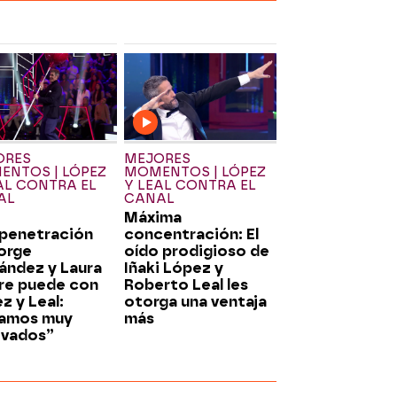
ORES
MEJORES
NTOS | LÓPEZ
MOMENTOS | LÓPEZ
AL CONTRA EL
Y LEAL CONTRA EL
AL
CANAL
Máxima
penetración
concentración: El
orge
oído prodigioso de
ández y Laura
Iñaki López y
re puede con
Roberto Leal les
z y Leal:
otorga una ventaja
tamos muy
más
ivados”