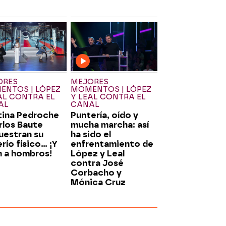
ORES
MEJORES
NTOS | LÓPEZ
MOMENTOS | LÓPEZ
AL CONTRA EL
Y LEAL CONTRA EL
AL
CANAL
tina Pedroche
Puntería, oído y
rlos Baute
mucha marcha: así
estran su
ha sido el
río físico… ¡Y
enfrentamiento de
n a hombros!
López y Leal
contra José
Corbacho y
Mónica Cruz