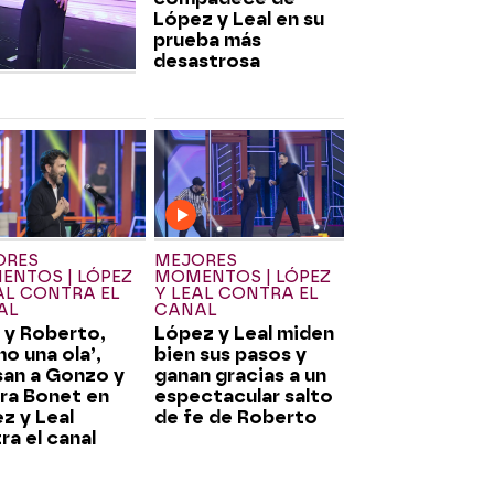
López y Leal en su
prueba más
desastrosa
ORES
MEJORES
NTOS | LÓPEZ
MOMENTOS | LÓPEZ
AL CONTRA EL
Y LEAL CONTRA EL
AL
CANAL
i y Roberto,
López y Leal miden
o una ola’,
bien sus pasos y
san a Gonzo y
ganan gracias a un
ra Bonet en
espectacular salto
z y Leal
de fe de Roberto
ra el canal