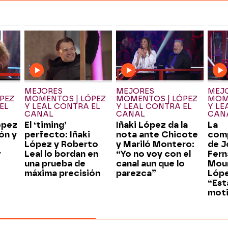
MEJORES
MEJORES
MEJ
PEZ
MOMENTOS | LÓPEZ
MOMENTOS | LÓPEZ
MOME
EL
Y LEAL CONTRA EL
Y LEAL CONTRA EL
Y LE
CANAL
CANAL
CAN
ópez
El ‘timing’
Iñaki López da la
La
ón y
perfecto: Iñaki
nota ante Chicote
com
López y Roberto
y Mariló Montero:
de J
r
Leal lo bordan en
“Yo no voy con el
Fern
una prueba de
canal aun que lo
Mou
máxima precisión
parezca”
Lópe
“Es
mot