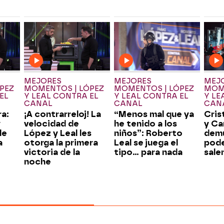
MEJORES
MEJORES
MEJ
PEZ
MOMENTOS | LÓPEZ
MOMENTOS | LÓPEZ
MOME
EL
Y LEAL CONTRA EL
Y LEAL CONTRA EL
Y LE
CANAL
CANAL
CAN
ra:
¡A contrarreloj! La
“Menos mal que ya
Cris
y
velocidad de
he tenido a los
y Ca
le
López y Leal les
niños”: Roberto
demu
a
otorga la primera
Leal se juega el
pode
victoria de la
tipo… para nada
sale
noche