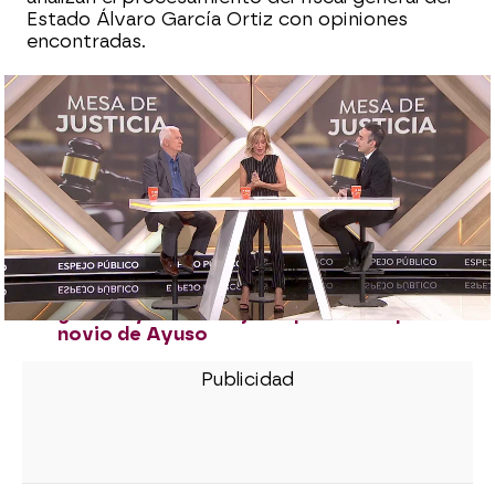
Estado Álvaro García Ortiz con opiniones
encontradas.
El fiscal general estaría obligado a
suspender a la fiscal de Madrid por la
misma causa que le mantiene procesado
y no dimite
La UCO ratifica en el Supremo que el
fiscal García Ortiz tuvo un papel
"preeminente" en la filtración del novio de
Ayuso
El Supremo acepta la causa del fiscal
general y ordena al juez que testifique el
novio de Ayuso