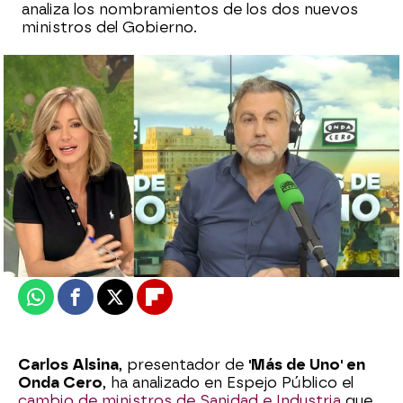
analiza los nombramientos de los dos nuevos
ministros del Gobierno.
Laura Simón
Actualizado:
27 de marzo de 2023, 12:11
Publicado:
27 de marzo de 2023, 12:09
Whatsapp
Facebook
X
Flipboard
Carlos Alsina
, presentador de
'Más de Uno' en
Onda Cero
, ha analizado en Espejo Público el
cambio de ministros de Sanidad e Industria
que