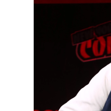
J. Carlos López Ruedas
Madrid
Publicado:
04 de febrero de 2022, 16:
Hace cas
Más información
temporad
La creadora de
que ha su
'Outlander' confiesa su
negativa reacción
droughtla
cuando eligieron a