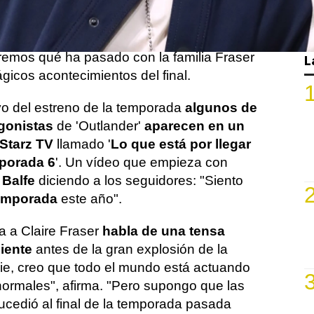
pués de tanta espera y expectación, por
la nueva entrega el próximo 6 de marzo
emos qué ha pasado con la familia Fraser
L
rágicos acontecimientos del final.
o del estreno de la temporada
algunos de
gonistas
de 'Outlander'
aparecen en un
Starz TV
llamado '
Lo que está por llegar
mporada 6
'. Un vídeo que empieza con
 Balfe
diciendo a los seguidores: "Siento
temporada
este año".
ta a Claire Fraser
habla de una tensa
iente
antes de la gran explosión de la
cie, creo que todo el mundo está actuando
normales", afirma. "Pero supongo que las
ucedió al final de la temporada pasada