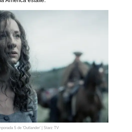
a America estalle.
emporada 5 de 'Outlander' | Starz TV