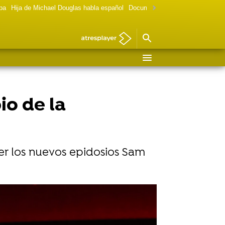
lpa
Hija de Michael Douglas habla español
Documental Las chicas Gilmore
io de la
er los nuevos epidosios Sam