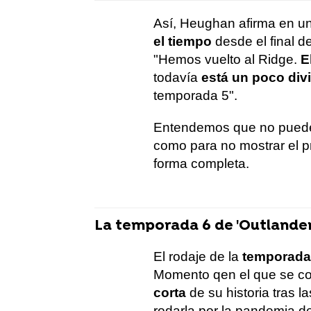
Así, Heughan afirma en u
el tiempo
desde el final de
"Hemos vuelto al Ridge.
E
todavía
está un poco div
temporada 5".
Entendemos que no puede 
como para no mostrar el p
forma completa.
La temporada 6 de 'Outlander'
El rodaje de la
temporada
Momento qen el que se com
corta
de su historia tras l
rodarla por la pandemia de