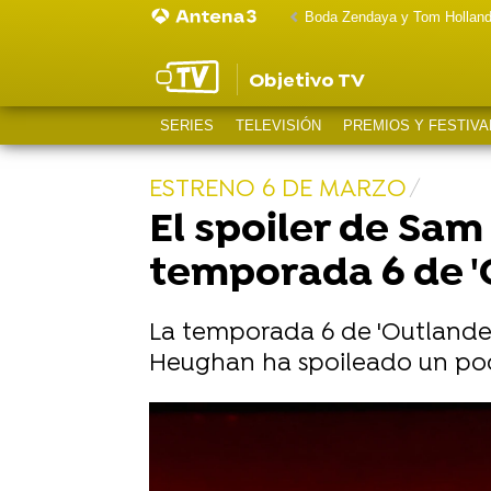
Boda Zendaya y Tom Hollan
Objetivo TV
SERIES
TELEVISIÓN
PREMIOS Y FESTIVA
ESTRENO 6 DE MARZO
El spoiler de Sam
temporada 6 de '
La temporada 6 de 'Outlander
Heughan ha spoileado un poco