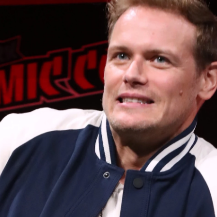
Whatsapp
Facebook
X
Flipboa
28
i
dos años que terminó
la emisión de la
a 5
de '
Outlander
' en mayo de 2020. Lo
puesto que los fans de la serie vivan el
nder más largo de su historia
.