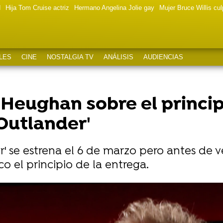
d
Hija Tom Cruise actriz
Hermano Angelina Jolie gay
Mujer Bruce Willis cu
LES
CINE
NOSTALGIA TV
ANÁLISIS
AUDIENCIAS
 Heughan sobre el princip
Outlander'
' se estrena el 6 de marzo pero antes de v
 el principio de la entrega.