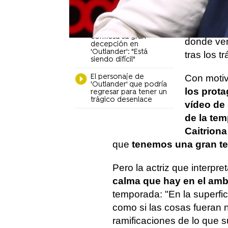
Sam Heughan como
Jamie
Pero, des
fin
llega 
Caitriona Balfe
confiesa su gran
donde ver
decepción en
'Outlander': "Está
tras los t
siendo difícil"
El personaje de
Con motiv
'Outlander' que podría
los prota
regresar para tener un
trágico desenlace
vídeo de 
de la te
Caitriona
que
tenemos una gran 
Pero la actriz que interpre
calma que hay en el amb
temporada: "En la superfi
como si las cosas fueran 
ramificaciones de lo que s