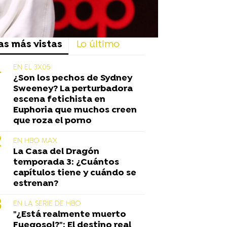
as más vistas
Lo último
EN EL 3X05
¿Son los pechos de Sydney
Sweeney? La perturbadora
escena fetichista en
Euphoria que muchos creen
que roza el porno
EN HBO MAX
La Casa del Dragón
temporada 3: ¿Cuántos
capítulos tiene y cuándo se
estrenan?
EN LA SERIE DE HBO
"¿Está realmente muerto
Fuegosol?": El destino real