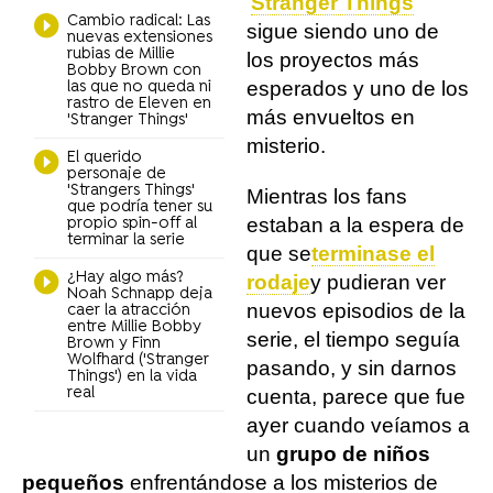
'
Stranger Things
'
Cambio radical: Las
sigue siendo uno de
nuevas extensiones
rubias de Millie
los proyectos más
Bobby Brown con
esperados y uno de los
las que no queda ni
rastro de Eleven en
más envueltos en
'Stranger Things'
misterio.
El querido
personaje de
'Strangers Things'
Mientras los fans
que podría tener su
estaban a la espera de
propio spin-off al
terminar la serie
que se
terminase el
¿Hay algo más?
rodaje
y pudieran ver
Noah Schnapp deja
nuevos episodios de la
caer la atracción
entre Millie Bobby
serie, el tiempo seguía
Brown y Finn
Wolfhard ('Stranger
pasando, y sin darnos
Things') en la vida
real
cuenta, parece que fue
ayer cuando veíamos a
un
grupo de niños
pequeños
enfrentándose a los misterios de