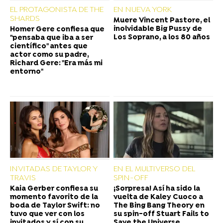
EL PROTAGONISTA DE THE
EN NUEVA YORK
SHARDS
Muere Vincent Pastore, el
inolvidable Big Pussy de
Homer Gere confiesa que
Los Soprano, a los 80 años
"pensaba que iba a ser
científico" antes que
actor como su padre,
Richard Gere: "Era más mi
entorno"
INVITADAS DE TAYLOR Y
EN EL MULTIVERSO DEL
TRAVIS
SPIN-OFF
Kaia Gerber confiesa su
¡Sorpresa! Así ha sido la
momento favorito de la
vuelta de Kaley Cuoco a
boda de Taylor Swift: no
The Bing Bang Theory en
tuvo que ver con los
su spin-off Stuart Fails to
invitados y sí con su
Save the Universe