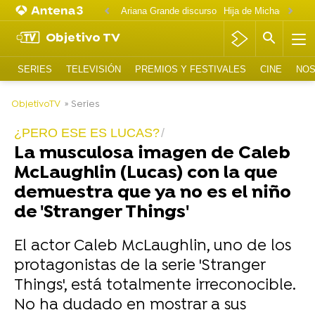
Ariana Grande discurso
Objetivo TV
SERIES
TELEVISIÓN
PREMIOS Y FESTIVALES
CINE
NOS
-
ObjetivoTV
» Series
¿PERO ESE ES LUCAS?
La musculosa imagen de Caleb
McLaughlin (Lucas) con la que
demuestra que ya no es el niño
de 'Stranger Things'
El actor Caleb McLaughlin, uno de los
protagonistas de la serie 'Stranger
Things', está totalmente irreconocible.
No ha dudado en mostrar a sus