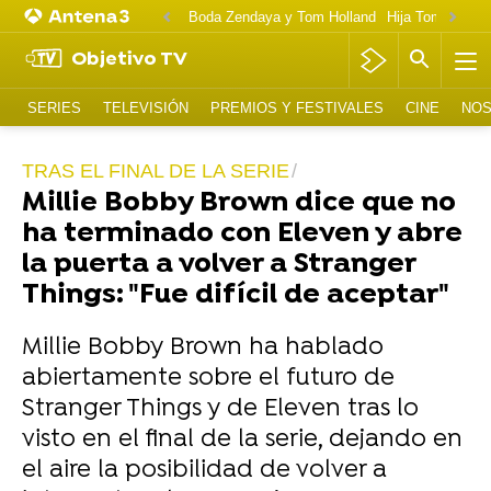
Boda Zendaya y Tom Holland
Hija Tom Cruise 
Objetivo TV
SERIES
TELEVISIÓN
PREMIOS Y FESTIVALES
CINE
NOS
TRAS EL FINAL DE LA SERIE
Millie Bobby Brown dice que no
ha terminado con Eleven y abre
la puerta a volver a Stranger
Things: "Fue difícil de aceptar"
Millie Bobby Brown ha hablado
abiertamente sobre el futuro de
Stranger Things y de Eleven tras lo
visto en el final de la serie, dejando en
el aire la posibilidad de volver a