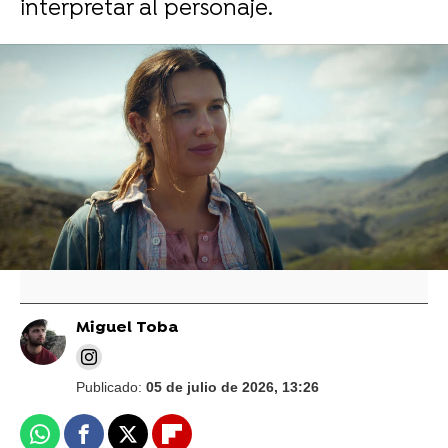
interpretar al personaje.
Netflix
¿Qué pasó? Millie Bobby Brown confiesa
el "infierno" que vivió grabando Enola
Holmes 3: "Tuve que hablar seriamente
con ellos"
Miguel Toba
Publicado:
05 de julio de 2026, 13:26
Whatsapp
Facebook
X
Flipboard