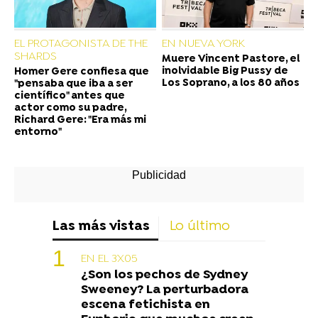
EL PROTAGONISTA DE THE
EN NUEVA YORK
SHARDS
Muere Vincent Pastore, el
inolvidable Big Pussy de
Homer Gere confiesa que
Los Soprano, a los 80 años
"pensaba que iba a ser
científico" antes que
actor como su padre,
Richard Gere: "Era más mi
entorno"
Las más vistas
Lo último
EN EL 3X05
¿Son los pechos de Sydney
Sweeney? La perturbadora
escena fetichista en