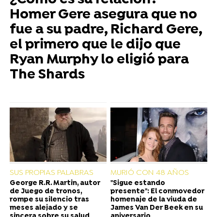
¿Cómo es su relación?
Homer Gere asegura que no
fue a su padre, Richard Gere,
el primero que le dijo que
Ryan Murphy lo eligió para
The Shards
SUS PROPIAS PALABRAS
MURIÓ CON 48 AÑOS
George R.R. Martin, autor
"Sigue estando
de Juego de tronos,
presente": El conmovedor
rompe su silencio tras
homenaje de la viuda de
meses alejado y se
James Van Der Beek en su
sincera sobre su salud
aniversario