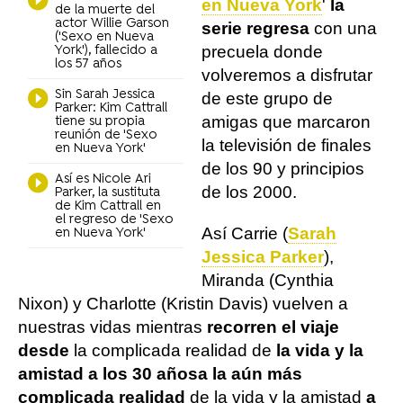
en Nueva York
'
la
de la muerte del
actor Willie Garson
serie regresa
con una
('Sexo en Nueva
precuela donde
York'), fallecido a
los 57 años
volveremos a disfrutar
Sin Sarah Jessica
de este grupo de
Parker: Kim Cattrall
amigas que marcaron
tiene su propia
reunión de 'Sexo
la televisión de finales
en Nueva York'
de los 90 y principios
Así es Nicole Ari
de los 2000.
Parker, la sustituta
de Kim Cattrall en
el regreso de 'Sexo
Así Carrie (
Sarah
en Nueva York'
Jessica Parker
),
Miranda (Cynthia
Nixon) y Charlotte (Kristin Davis) vuelven a
nuestras vidas mientras
recorren el viaje
desde
la complicada realidad de
la vida y la
amistad a los 30 años
a la aún más
complicada realidad
de la vida y la amistad
a