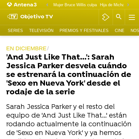
Mujer Bruce Willis culpa
Objetivo TV
SERIES
TELEVISIÓN
PREMIOS Y FESTIVALES
CINE
NOS
EN DICIEMBRE
'And Just Like That...': Sarah
Jessica Parker desvela cuándo
se estrenará la continuación de
'Sexo en Nueva York' desde el
rodaje de la serie
Sarah Jessica Parker y el resto del
equipo de 'And Just Like That...' están
rodando actualmente la continuación
de 'Sexo en Nueva York' y ya hemos