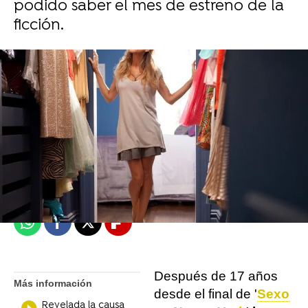
podido saber el mes de estreno de la
ficción.
Objetivo TV
Madrid
Publicado:
05 de octubre de 2021, 15:07
Whatsapp
Facebook
X
Flipboard
Después de 17 años
Más información
desde el final de '
Sexo
Revelada la causa