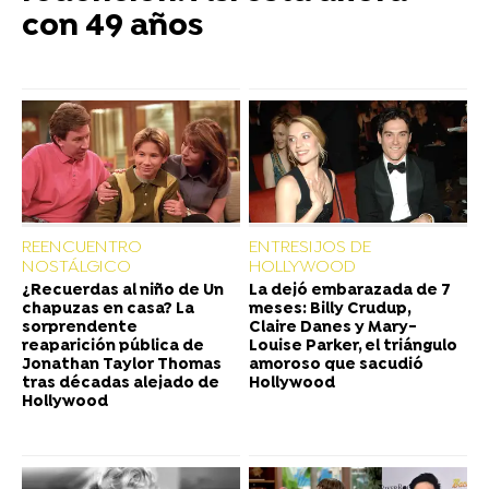
con 49 años
REENCUENTRO
ENTRESIJOS DE
NOSTÁLGICO
HOLLYWOOD
¿Recuerdas al niño de Un
La dejó embarazada de 7
chapuzas en casa? La
meses: Billy Crudup,
sorprendente
Claire Danes y Mary-
reaparición pública de
Louise Parker, el triángulo
Jonathan Taylor Thomas
amoroso que sacudió
tras décadas alejado de
Hollywood
Hollywood