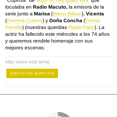
"Copinsa" de '
Aquí no hay quien viva
' que
locutaba en
Radio Macuto,
la emisora de la
serie junto a
Marisa
(
Mariví Bilbao
),
Vicenta
(
Gemma Cuervo
) y
Doña Concha
(
Emma
Penella
) (nuestras queridas
Radio Patio
). La
actriz ha fallecido este miércoles a los 74 años
y queremos rendirle homenaje con sus
mejores escenas.
Más sobre este tema:
Aquí no hay quien viva