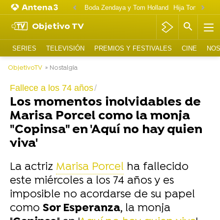
Boda Zendaya y Tom Holland
Hija Tom Cruise 
Objetivo TV
SERIES
TELEVISIÓN
PREMIOS Y FESTIVALES
CINE
NOS
ObjetivoTV
» Nostalgia
Fallece a los 74 años
Los momentos inolvidables de
Marisa Porcel como la monja
"Copinsa" en 'Aquí no hay quien
viva'
La actriz
Marisa Porcel
ha fallecido
este miércoles a los 74 años y es
imposible no acordarse de su papel
como
Sor Esperanza
, la monja