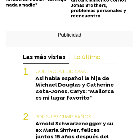
la hora de hablar: "No exijo
distanciamiento con los
nada a nadie"
Jonas Brothers,
problemas personales y
reencuentro
Las más vistas
Lo último
CONTROLA EL IDIOMA
Así habla español la hija de
Michael Douglas y Catherine
Zeta-Jones, Carys: "Mallorca
es mi lugar favorito"
POR SU 79 CUMPLEAÑOS
Arnold Schwarzenegger y su
ex Maria Shriver, felices
juntos 15 años después del