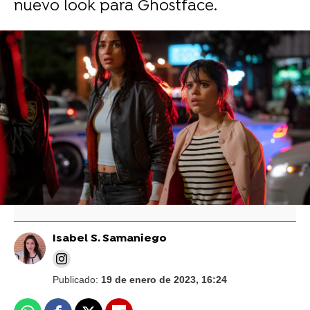
nuevo look para Ghostface.
La prueba de que Jenna Ortega es mucho
más 'temeraria' que Miércoles en el set de
rodaje
Hayden Panettiere habla claro sobre perder la
custodia de su hija: "Me pusieron contra la
espada y la pared"
Isabel S. Samaniego
Publicado:
19 de enero de 2023, 16:24