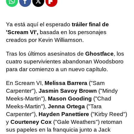
Whatsapp
Facebook
X
Flipboard
Ya está aquí el esperado
tráiler final de
'Scream VI',
basada en los personajes
creados por Kevin Williamson.
Tras los últimos asesinatos de
Ghostface
, los
cuatro supervivientes abandonan Woodsboro
para dar comienzo a un nuevo capítulo.
En Scream VI,
Melissa Barrera
("Sam
Carpenter"),
Jasmin Savoy Brown
("Mindy
Meeks-Martin"),
Mason Gooding
("Chad
Meeks-Martin"),
Jenna Ortega
("Tara
Carpenter"),
Hayden Panettiere
("Kirby Reed")
y
Courteney Cox
("Gale Weathers") retoman
sus papeles en la franquicia junto a Jack