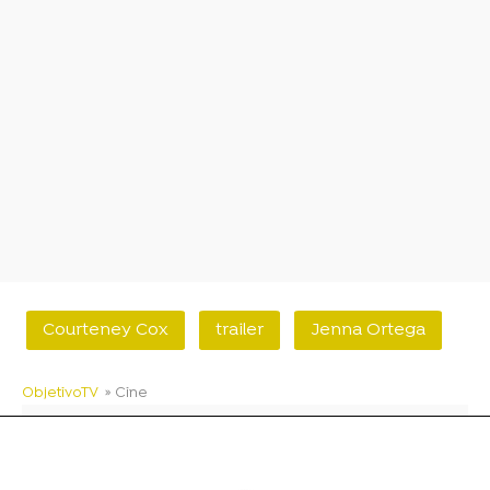
Courteney Cox
trailer
Jenna Ortega
ObjetivoTV
» Cine