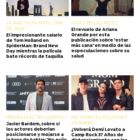
LA MÁS VISTA EN EL CINE
VISTO EN LAS REDES
DE 2026
El revuelo de Ariana
Grande por esta
El impresionante salario
publicación sobre "estar
de Tom Holland en
más sana" en medio de las
SpiderMan: Brand New
especulaciones sobre su
Day mientras la película
salud
bate récords de taquilla
PRESENTA EL SER QUERIDO
INCÓGNITAS EN DISNEY
CHANNEL
Javier Bardem, sobre si
los actores deberían
¿Volverá Demi Lovato a
posicionarse y mojarse a
Camp Rock 3? Años de