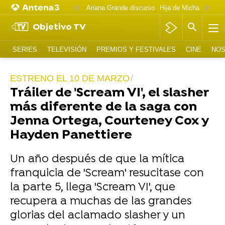
Ariana Grande discurso
Objetivo TV
SERIES
TELEVISIÓN
PREMIOS Y FESTIVALES
CINE
NOS
ESTRENO EL 10 DE MARZO
Tráiler de 'Scream VI', el slasher
más diferente de la saga con
Jenna Ortega, Courteney Cox y
Hayden Panettiere
Un año después de que la mítica
franquicia de 'Scream' resucitase con
la parte 5, llega 'Scream VI', que
recupera a muchas de las grandes
glorias del aclamado slasher y un