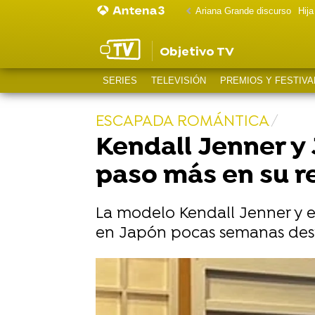
Ariana Grande discurso
Hij
Objetivo TV
SERIES
TELEVISIÓN
PREMIOS Y FESTIVA
ESCAPADA ROMÁNTICA
Kendall Jenner y 
paso más en su r
La modelo Kendall Jenner y e
en Japón pocas semanas des
Jacob Elordi, acusado de "arries