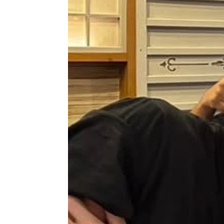
Helena con Hache
Publicado:
02 de junio de 2026, 16:21
Kendall Jenner
y
Jacob E