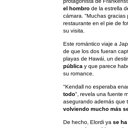
protagonista de Frankens
el hombro
de la estrella d
cámara. "Muchas gracias po
restaurante en el pie de f
su visita.
Este romántico viaje a Ja
de que los dos fueran cap
playas de Hawái, un dest
pública
y que parece habe
su romance.
"Kendall no esperaba ena
todo
", revela una fuente
asegurando además que tr
volviendo mucho más ser
De hecho, Elordi ya
se ha