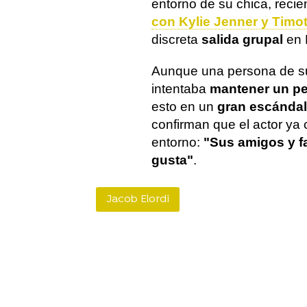
entorno de su chica, reci
con Kylie Jenner y Timo
discreta
salida grupal
en 
Aunque una persona de su
intentaba
mantener un per
esto en un
gran escándal
confirman que el actor ya 
entorno:
"Sus amigos y f
gusta"
.
Jacob Elordi