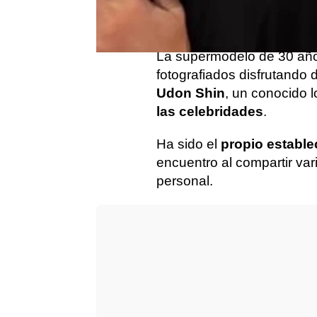
con su nueva e inespera
posando para fotos duran
La supermodelo de 30 años
fotografiados disfrutando
Udon Shin
, un conocido l
las celebridades
.
Ha sido el
propio estable
encuentro al compartir va
personal.