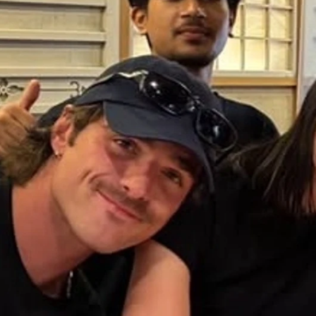
Whatsapp
Facebook
X
Flipboa
lordi
han decidido
dejar de esconderse