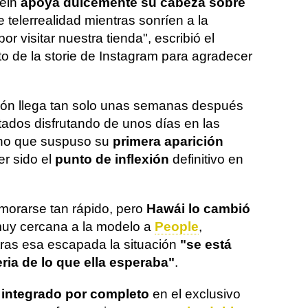
tein
apoya dulcemente su cabeza sobre
e telerrealidad mientras sonríen a la
r visitar nuestra tienda", escribió el
oto de la storie de Instagram para agradecer
pón llega tan solo unas semanas después
tados disfrutando de unos días en las
ino que suspuso su
primera aparición
r sido el
punto de inflexión
definitivo en
morarse tan rápido, pero
Hawái lo cambió
 muy cercana a la modelo a
People
,
as esa escapada la situación
"se está
ia de lo que ella esperaba"
.
 integrado por completo
en el exclusivo