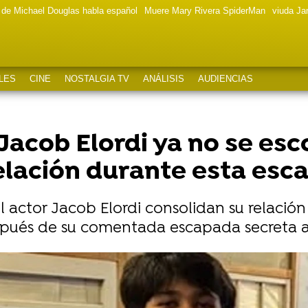
a de Michael Douglas habla español
Muere Mary Rivera SpiderMan
viuda J
LES
CINE
NOSTALGIA TV
ANÁLISIS
AUDIENCIAS
Jacob Elordi ya no se es
elación durante esta esc
l actor Jacob Elordi consolidan su relació
pués de su comentada escapada secreta a
gar su carrera" por Kendall Jenner tras esta decisió