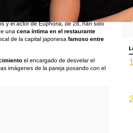
da
historia de amor
y han acabado
te un
romántico viaje a Tokio
.
 y el actor de Euphoria, de 28, han sido
 de una
cena íntima en el restaurante
ocal de la capital japonesa
famoso entre
L
cimiento
el encargado de desvelar el
rias imágenes de la pareja posando con el