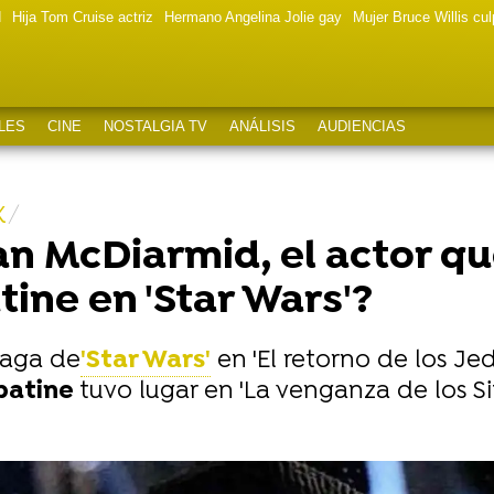
d
Hija Tom Cruise actriz
Hermano Angelina Jolie gay
Mujer Bruce Willis cu
LES
CINE
NOSTALGIA TV
ANÁLISIS
AUDIENCIAS
X
an McDiarmid, el actor qu
ine en 'Star Wars'?
saga de
'Star Wars'
en 'El retorno de los Jed
patine
tuvo lugar en 'La venganza de los Si