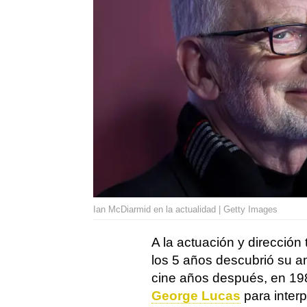
Ian McDiarmid en la actualidad | Getty Images
A la actuación y dirección
los 5 años descubrió su a
cine años después, en 19
George Lucas
para interp