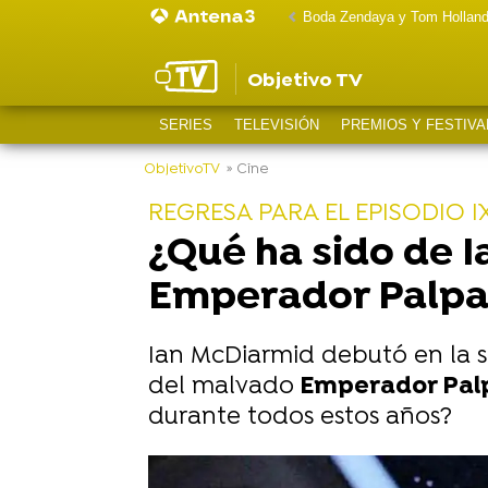
Boda Zendaya y Tom Hollan
Objetivo TV
SERIES
TELEVISIÓN
PREMIOS Y FESTIVA
ObjetivoTV
» Cine
REGRESA PARA EL EPISODIO I
¿Qué ha sido de I
Emperador Palpat
Ian McDiarmid debutó en la 
del malvado
Emperador Pal
durante todos estos años?
-