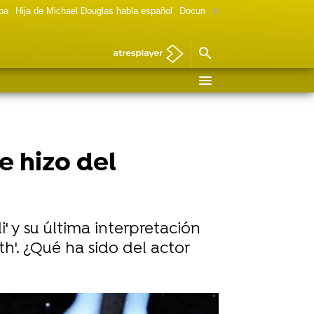
lpa
Hija de Michael Douglas habla español
Documental Las chicas Gilmore
e hizo del
i' y su última interpretación
th'. ¿Qué ha sido del actor