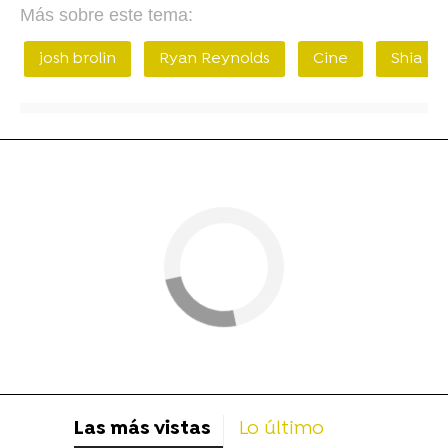
Más sobre este tema:
josh brolin
Ryan Reynolds
Cine
Shia La
Las más vistas
Lo último