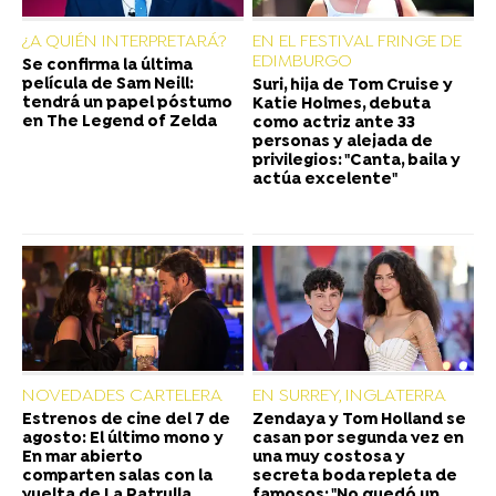
¿A QUIÉN INTERPRETARÁ?
EN EL FESTIVAL FRINGE DE
EDIMBURGO
Se confirma la última
película de Sam Neill:
Suri, hija de Tom Cruise y
tendrá un papel póstumo
Katie Holmes, debuta
en The Legend of Zelda
como actriz ante 33
personas y alejada de
privilegios: "Canta, baila y
actúa excelente"
NOVEDADES CARTELERA
EN SURREY, INGLATERRA
Estrenos de cine del 7 de
Zendaya y Tom Holland se
agosto: El último mono y
casan por segunda vez en
En mar abierto
una muy costosa y
comparten salas con la
secreta boda repleta de
vuelta de La Patrulla
famosos: "No quedó un