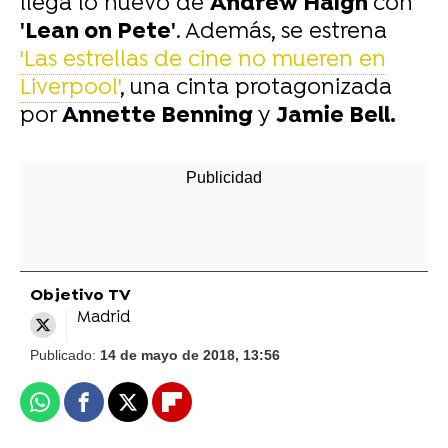
llega lo nuevo de
Andrew Haigh
con
'Lean on Pete'
. Además, se estrena
'Las estrellas de cine no mueren en
Liverpool'
, una cinta protagonizada
por
Annette Benning
y
Jamie Bell.
Objetivo TV
Madrid
Publicado:
14 de mayo de 2018, 13:56
Whatsapp
Facebook
X
Flipboard