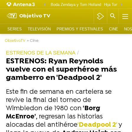
Boda Zendaya y Tom Holland
Hija Tom Cruise 
Objetivo TV
SERIES
TELEVISIÓN
PREMIOS Y FESTIVALES
CINE
NOS
ObjetivoTV
» Cine
ESTRENOS DE LA SEMANA
ESTRENOS: Ryan Reynolds
vuelve con el superhéroe más
gamberro en 'Deadpool 2'
Este fin de semana en cartelera se
revive la final del torneo de
Wimbledon de 1980 con
'Borg
McEnroe'
, regresan las historias
alocadas del antihéroe
'
Deadpool 2
'
y