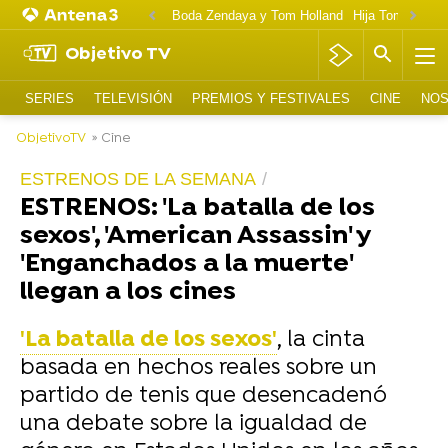
Boda Zendaya y Tom Holland
Hija Tom Cruise 
Objetivo TV
SERIES
TELEVISIÓN
PREMIOS Y FESTIVALES
CINE
NOS
ObjetivoTV
» Cine
ESTRENOS DE LA SEMANA
ESTRENOS: 'La batalla de los
sexos', 'American Assassin' y
'Enganchados a la muerte'
llegan a los cines
'La batalla de los sexos'
, la cinta
basada en hechos reales sobre un
partido de tenis que desencadenó
una debate sobre la igualdad de