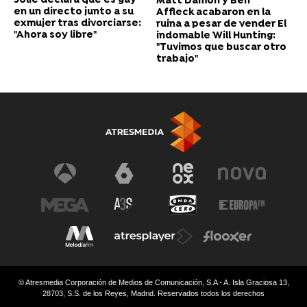
Jolie declara que es gay
Matt Damon y Ben
en un directo junto a su
Affleck acabaron en la
exmujer tras divorciarse:
ruina a pesar de vender El
"Ahora soy libre"
indomable Will Hunting:
"Tuvimos que buscar otro
trabajo"
© Atresmedia Corporación de Medios de Comunicación, S.A - A. Isla Graciosa 13,
28703, S.S. de los Reyes, Madrid. Reservados todos los derechos