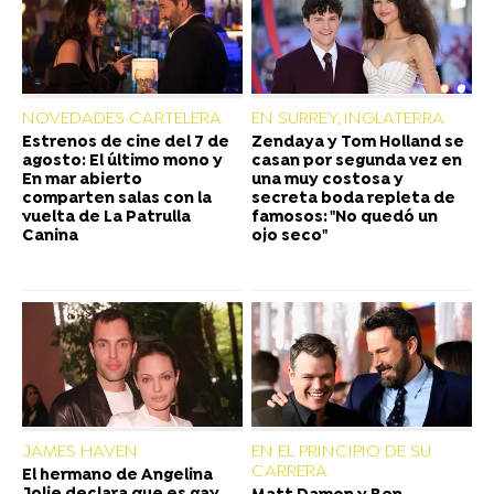
NOVEDADES CARTELERA
EN SURREY, INGLATERRA
Estrenos de cine del 7 de
Zendaya y Tom Holland se
agosto: El último mono y
casan por segunda vez en
En mar abierto
una muy costosa y
comparten salas con la
secreta boda repleta de
vuelta de La Patrulla
famosos: "No quedó un
Canina
ojo seco"
JAMES HAVEN
EN EL PRINCIPIO DE SU
CARRERA
El hermano de Angelina