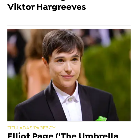
Viktor Hargreeves
TITULADAS 'PAGEBOY'
Elliot Page ('The Umbrella