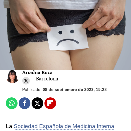
Problemas con el suelo pélvico: ¿Qué es el
prolapso vaginal?
¿Los anticonceptivos pueden provocar
sequedad vaginal?
Ariadna Roca
Barcelona
Publicado:
08 de septiembre de 2023, 15:28
Whatsapp
Facebook
X
Flipboard
La
Sociedad Española de Medicina Interna