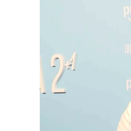
Blanca Suárez, ¿mantiene buena 
Lucía Perona
Publicado:
03 de abril de 2025, 11:20
Melyssa Pinto
no ha quer