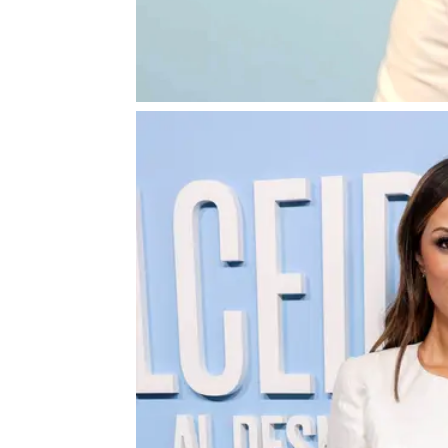
de su amiga Dulceida
, D
especial en el que se han 
amigos para apoyar a la in