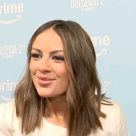
relación con su ex, Mario Casas? Esto es lo que ha 
Whatsapp
Facebook
X
Flipboa
ido perderse el e
streno del documental