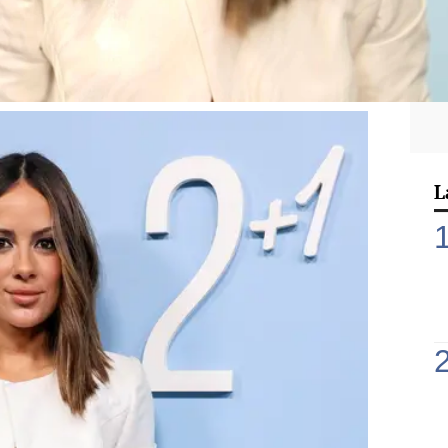
ulceida al Desnudo 2+1, un evento muy
reunido algunos de sus familiares y
fluencer catalana.
L