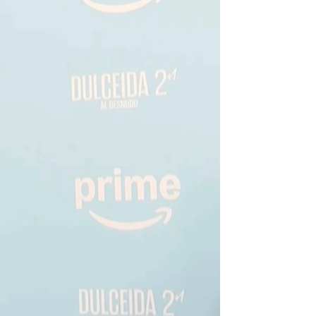
dicho de su reencuentro
rd