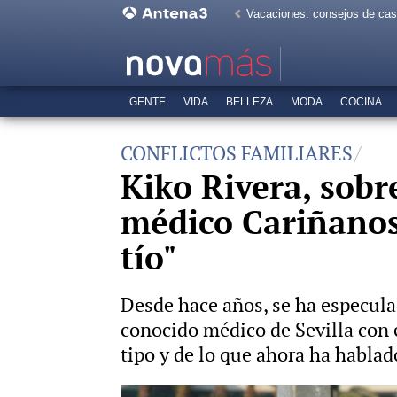
Vacaciones: consejos de ca
GENTE
VIDA
BELLEZA
MODA
COCINA
CONFLICTOS FAMILIARES
Kiko Rivera, sobr
médico Cariñanos 
tío"
Desde hace años, se ha especulad
conocido médico de Sevilla con e
tipo y de lo que ahora ha hablad