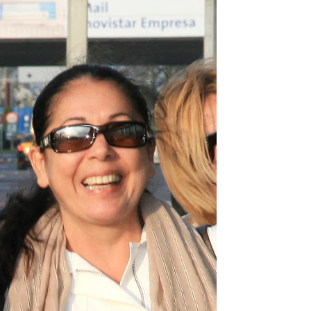
Foto: Gtres
er atrás en el tiempo y cambiarlo"
rd