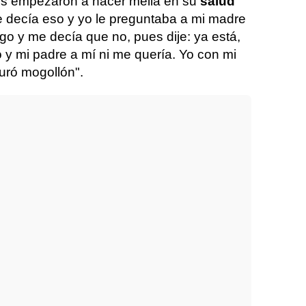
s empezaron a hacer mella en su
salud
 decía eso y yo le preguntaba a mi madre
go y me decía que no, pues dije: ya está,
 y mi padre a mí ni me quería. Yo con mi
uró mogollón".