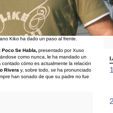
Kiko Rivera
no se sentaba en ningún
a hablar de la familia
Pantoja
, su familia.
rse
el embarazo de Isa Pantoja
y tras salir
ra de televisión ha cortado toda relación
mano Kiko ha dado un paso al frente.
t
Poco Se Habla,
presentado por Xuso
cerándose como nunca, le ha mandado un
L
 contado cómo es actualmente la relación
o Rivera
y, sobre todo, se ha pronunciado
empre han sonado de que su padre no fue