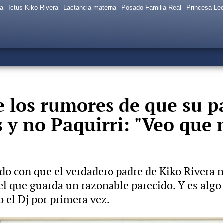
sa
Ictus Kiko Rivera
Lactancia materna
Posado Familia Real
Princesa Le
e los rumores de que su p
y no Paquirri: "Veo que 
o con que el verdadero padre de Kiko Rivera no
l que guarda un razonable parecido. Y es algo 
o el Dj por primera vez.