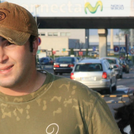
 Paquirri, con un emotivo mensaje: "Me gustaría volv
Whatsapp
Facebook
X
Flipboa
10:49