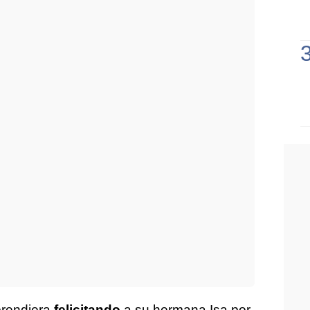
prendiera
felicitando
a su hermana Isa por