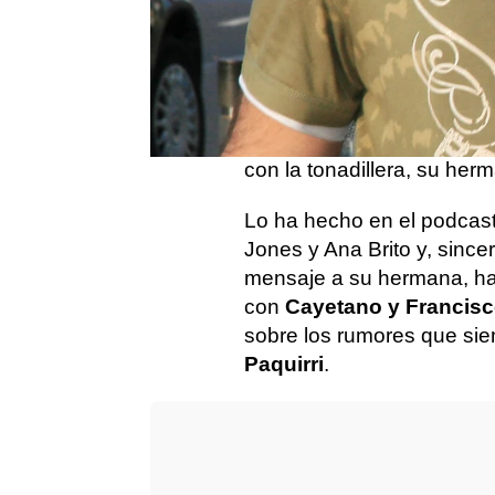
Hacía mucho tiempo que
medio de comunicación par
Pero después de conoce
a la luz que la colaborado
con la tonadillera, su her
Lo ha hecho en el podcas
Jones y Ana Brito y, sin
mensaje a su hermana, ha
con
Cayetano y Francisc
sobre los rumores que si
Paquirri
.