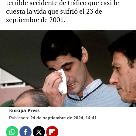
terrible accidente de tráfico que casi le
cuesta la vida que sufrió el 23 de
septiembre de 2001.
Vídeo: Europa Press Foto: Gtres
El profundo mensaje de María José
Campanario tras el microinfarto de
Jesulín: "Nunca des nada por sentado"
Europa Press
Publicado:
24 de septiembre de 2024, 14:41
Whatsapp
Facebook
X
Flipboard