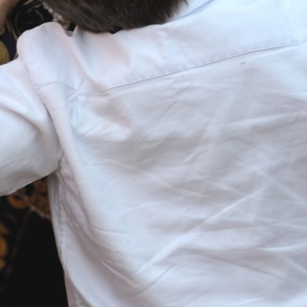
Whatsapp
Facebook
X
Flipboa
z
, el primer hijo en común de
Manuel Díaz
obés
y
Virginia Troconis
, acaba de cumplir
ía de edad
. Pocos días después de que el
lara las velas por sus 56 años, la familia