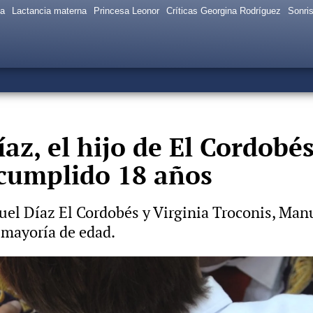
sa
Lactancia materna
Princesa Leonor
Críticas Georgina Rodríguez
Sonris
z, el hijo de El Cordobés
 cumplido 18 años
el Díaz El Cordobés y Virginia Troconis, Manu,
 mayoría de edad.