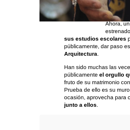
vuelve a 
Alba Díaz muestra en
solo se c
bikini el resultado de su
reducción de pecho
Ahora, un
estrenad
sus estudios escolares
p
públicamente, dar paso es
Arquitectura
.
Han sido muchas las veces
públicamente
el orgullo q
fruto de su matrimonio co
Prueba de ello es su muro
ocasión, aprovecha para 
junto a ellos
.