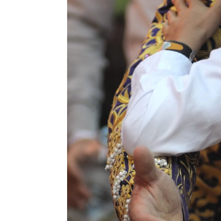
Mariam Armiñana
Madrid
Publicado:
12 de julio de 2022, 11:45
Manu Día
Más información
El Cord
Alba Díaz cuenta cómo
la mayor
es ser hija de Vicky
Martín Berrocal y 'El
torero sop
Cordobés'