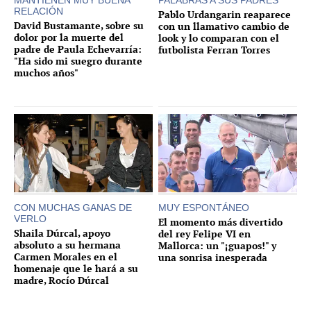
MANTIENEN MUY BUENA
PALABRAS A SUS PADRES
RELACIÓN
Pablo Urdangarin reaparece
David Bustamante, sobre su
con un llamativo cambio de
dolor por la muerte del
look y lo comparan con el
padre de Paula Echevarría:
futbolista Ferran Torres
"Ha sido mi suegro durante
muchos años"
CON MUCHAS GANAS DE
MUY ESPONTÁNEO
VERLO
El momento más divertido
Shaila Dúrcal, apoyo
del rey Felipe VI en
absoluto a su hermana
Mallorca: un "¡guapos!" y
Carmen Morales en el
una sonrisa inesperada
homenaje que le hará a su
madre, Rocío Dúrcal