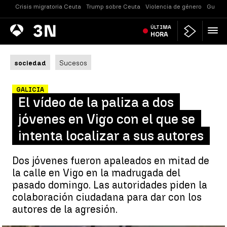
Crisis migratoria Ceuta
Trump sobre Ceuta
Violencia de género
Guerra
Antena
ÚLTIMA
Noticias
3
HORA
sociedad
Sucesos
GALICIA
El vídeo de la paliza a dos
jóvenes en Vigo con el que se
intenta localizar a sus autores
Dos jóvenes fueron apaleados en mitad de
la calle en Vigo en la madrugada del
pasado domingo. Las autoridades piden la
colaboración ciudadana para dar con los
autores de la agresión.