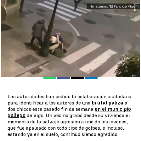
Se busca a los autores de una paliza a dos jóvenes en Vigo |
El
Faro de Vigo
Antena 3 Noticias
Publicado:
31 de enero de 2022, 19:25
Whatsapp
Facebook
X
Linkedin
Las autoridades han pedido la colaboración ciudadana
para identificar a los autores de una
brutal paliza
a
dos chicos este pasado fin de semana
en el municipio
gallego
de Vigo. Un vecino grabó desde su vivienda el
momento de la salvaje agresión a uno de los jóvenes,
que fue apaleado con todo tipo de golpes, e incluso,
estando ya en el suelo, continuó siendo agredido.