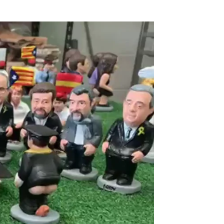
os 'caganers' de esta Navidad |
antena3noticias.com