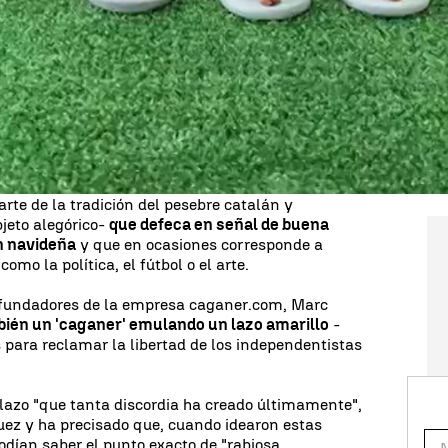
 año fabrica los tradicionales 'caganers' -
e catalán- ha incorporado este año a políticos de
los independentistas presos, a un magistrado y una
 en Torroella de Montgrí (Girona), ha incorporado
el presidente del Gobierno,
Pedro Sánchez
, el de la
del presidente del Parlament,
Roger Torrent
, así
ualidad de diversos ámbitos.
arte de la tradición del pesebre catalán y
jeto alegórico-
que defeca en señal de buena
n navideña
y que en ocasiones corresponde a
mo la política, el fútbol o el arte.
 fundadores de la empresa caganer.com, Marc
ién un 'caganer' emulando un lazo amarillo
-
s para reclamar la libertad de los independentistas
lazo "que tanta discordia ha creado últimamente",
uez y ha precisado que, cuando idearon estas
odían saber el punto exacto de "rabiosa