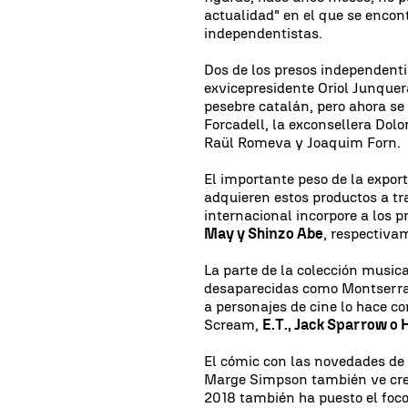
actualidad" en el que se encontr
independentistas.
Dos de los presos independentis
exvicepresidente Oriol Junque
pesebre catalán, pero ahora s
Forcadell, la exconsellera Dolor
Raül Romeva y Joaquim Forn.
El importante peso de la expo
adquieren estos productos a tra
internacional incorpore a los 
May y Shinzo Abe
, respectivam
La parte de la colección musica
desaparecidas como Montserrat
a personajes de cine lo hace c
Scream,
E.T., Jack Sparrow o 
El cómic con las novedades de T
Marge Simpson también ve crec
2018 también ha puesto el foc