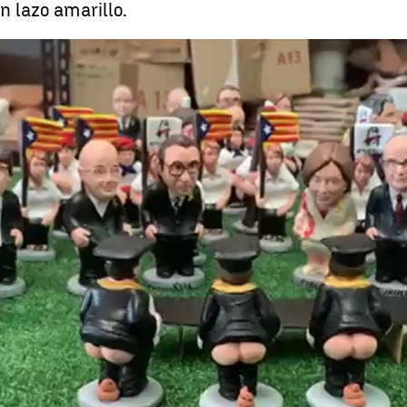
 lazo amarillo.
 y los políticos independentistas encarcelados, entre los protagonistas de l
Whatsapp
Facebook
X
Linkedin