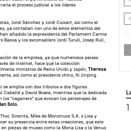
aría el proceso judicial a los líderes
tas, Jordi Sánchez y Jordi Cuixart, así como el
ras, ya contaban con uno de estos elementos del
e han añadido la expresidenta del Parlament Carme
s Bassa y los exconsellers Jordi Turull, Josep Rull,
rtación de la empresa, ya que numerosos países
vés de internet, hace que la colección
primeros ministros de Reino Unido y Japón,
Theresa
ente, así como al presidente chino, Xi Jinping.
l se amplía con dos tributos a dos figuras
L
 Caballé y David Bowie, mientras que la dedicada
on los "caganers" que evocan los personajes de
Han Solo.
hor, Sirenita, Mike de Monstruos S.A. o Lisa y
er su presencia entre estas creaciones, que este
o en piezas de museo como la Mona Lisa o la Venus