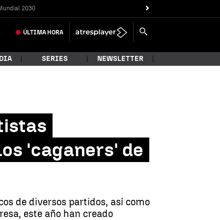
Mundial 2030
ÚLTIMA
HORA
DIA
SERIES
NEWSLETTER
tistas
los 'caganers' de
cos de diversos partidos, así como
resa, este año han creado