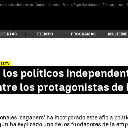
ido liberación presos
Guerra Ucrania
Muere Pepe Habichuela
Eclipse de sol
OTERÍAS
TIEMPO
PROGRAMAS
MULTIME
 estás buscando?
NISTA
 los políticos independen
tre los protagonistas de 
onales 'caganers' ha incorporado este año a políti
car
gún ha explicado uno de los fundadores de la emp