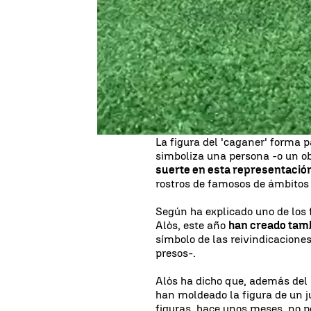
La empresa gerundense que cada
figuras tradicionales de pesebr
diversos partidos, así como a 
figura del lazo amarillo.
La firma caganer.com, con sede
también este año las figuras d
Generalitat,
Quim Torra,
y la 
como a otros personajes de act
La figura del 'caganer' forma p
simboliza una persona -o un ob
suerte en esta representació
rostros de famosos de ámbitos co
Según ha explicado uno de los
Alòs, este año
han creado tamb
símbolo de las reivindicacione
presos-.
Alòs ha dicho que, además del 
han moldeado la figura de un j
figuras, hace unos meses, no p