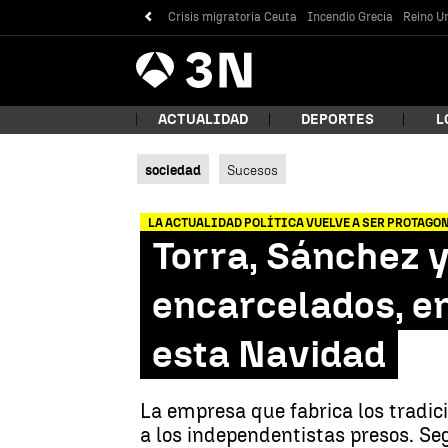
Crisis migratoria Ceuta
Incendio Grecia
Reino Un
Antena
Noticias
3
ACTUALIDAD
DEPORTES
L
sociedad
Sucesos
¿Qué
LA ACTUALIDAD POLÍTICA VUELVE A SER PROTAGO
Torra, Sánchez y
encarcelados, en
esta Navidad
La empresa que fabrica los tradici
Bus
a los independentistas presos. Se