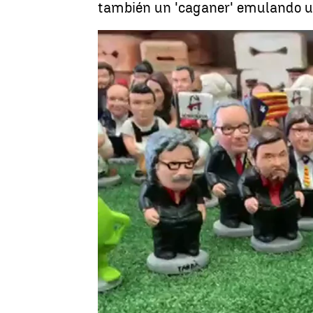
también un 'caganer' emulando un
Torra, Sánchez
Madrid
Antena 3 Noticias
Publicado:
06 de noviembre de 2018, 13:41