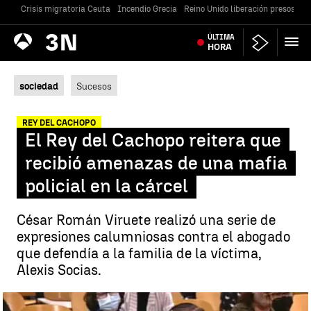
Crisis migratoria Ceuta
Incendio Grecia
Reino Unido liberación presos
Gu
Antena
ÚLTIMA
Noticias
3
HORA
sociedad
Sucesos
REY DEL CACHOPO
El Rey del Cachopo reitera que
recibió amenazas de una mafia
policial en la cárcel
César Román Viruete realizó una serie de
expresiones calumniosas contra el abogado
que defendía a la familia de la víctima,
Alexis Socias.