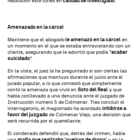
resolución este lunes en
calidad de investigado
.
Amenazado en la cárcel
Mantiene que el abogado
le amenazó en la cárcel
en
un momento en el que se estaba entrevistando con un
cliente, asegurando que le advirtió que podía "
acabar
suicidado
".
En la vista, el juez le ha preguntado si son ciertas las
afirmaciones que mantuvo durante el juicio ante el
jurado popular, a lo que contestó que simplemente
contó la amenaza que vivió en
Soto del Real
y que
había conllevado a una denuncia ante el juzgado de
Instrucción número 5 de Colmenar. Tras concluir el
interrogatorio, el magistrado ha acordado
inhibirse a
favor del juzgado
de Colmenar Viejo, una decisión que
será recurrida por el querellante.
El condenado defendió que, detrás del crimen, había
una
mafia que realizaba 'vuelcos de droga'
y en la