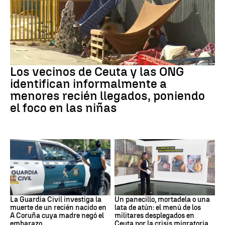
Ceuta
Los vecinos de Ceuta y las ONG
identifican informalmente a
menores recién llegados, poniendo
el foco en las niñas
Recién Nacido
Militares
La Guardia Civil investiga la
Un panecillo, mortadela o una
muerte de un recién nacido en
lata de atún: el menú de los
A Coruña cuya madre negó el
militares desplegados en
embarazo
Ceuta por la crisis migratoria