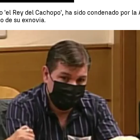
el Rey del Cachopo', ha sido condenado por la 
to de su exnovia.
El 'Rey del Cachopo', condenado a 15 años de cárcel p
Whatsapp
Facebook
X
Linkedin