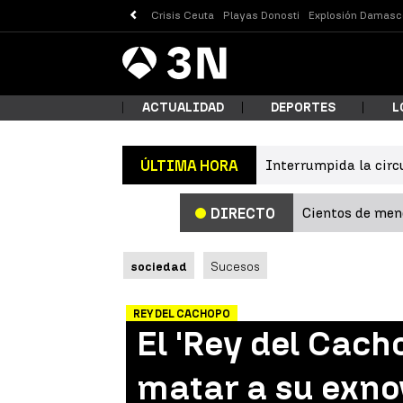
Crisis Ceuta
Playas Donosti
Explosión Damasc
Antena
Noticias
3
ACTUALIDAD
DEPORTES
L
Interrumpida la circ
ÚLTIMA HORA
¿Qué
Cientos de meno
DIRECTO
sociedad
Sucesos
REY DEL CACHOPO
El 'Rey del Cach
Busc
matar a su exno