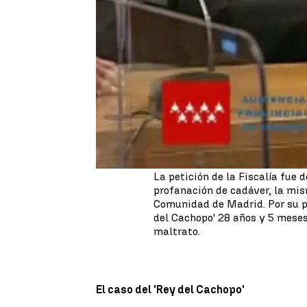
César Román, el 'Rey del Cachop
homicidio de su exnovia Heidi 
género. La Audiencia Provincia
que sigue el veredicto del jura
El pasado 1 de junio, el
jurado 
'Rey del Cachopo'
culpable po
descuartizarla tras no aceptar
mantenían.
La petición de la Fiscalía fue 
profanación de cadáver, la mis
Comunidad de Madrid. Por su par
del Cachopo' 28 años y 5 meses
maltrato.
El caso del 'Rey del Cachopo'