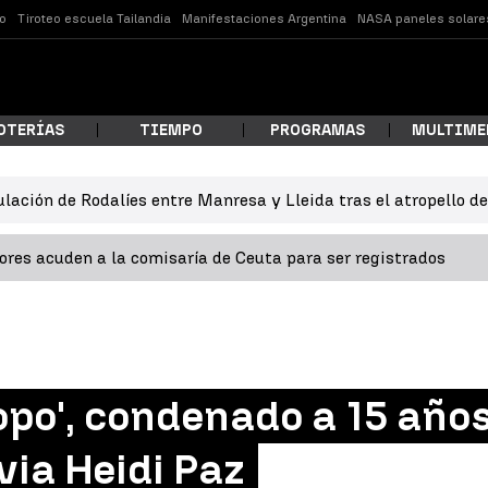
o
Tiroteo escuela Tailandia
Manifestaciones Argentina
NASA paneles solare
OTERÍAS
TIEMPO
PROGRAMAS
MULTIME
ulación de Rodalíes entre Manresa y Lleida tras el atropello d
 estás buscando?
res acuden a la comisaría de Ceuta para ser registrados
opo', condenado a 15 años
ar
via Heidi Paz