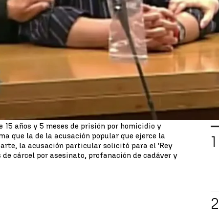
o', ha sido condenado a 15 años de cárcel por el
Paz en 2018, con los agravantes de parentesco y
l de Madrid ha emitido este martes la sentencia,
do popular.
popular
emitió el veredicto que consideraba al
r unanimidad de matar a Heidi Paz
y
 que ella quisiera acabar con la relación que ambos
L
de 15 años y 5 meses de prisión por homicidio y
ma que la de la acusación popular que ejerce la
te, la acusación particular solicitó para el 'Rey
 de cárcel por asesinato, profanación de cadáver y