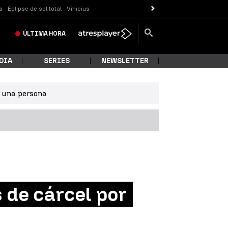
s
Eclipse de sol total
Vinicius
ÚLTIMA
HORA
DIA
SERIES
NEWSLETTER
e una persona
 de cárcel por