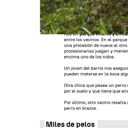
llega un momento en que termi
más adelante, volver a desplaz
entre trescientas o cuatroci
Han aparecido en una zona mu
hay un
parque infantil y un c
entre los vecinos. En el parqu
una procesión de nueve al otro
procesionarias juegan y merien
encima uno de los nidos.
Un joven del barrio nos asegur
pueden meterse en la boca alg
Otra chica que pasea un perro 
por el suelo y que tiene que a
Por último, otro vecino resalta
perro en brazos.
Miles de pelos