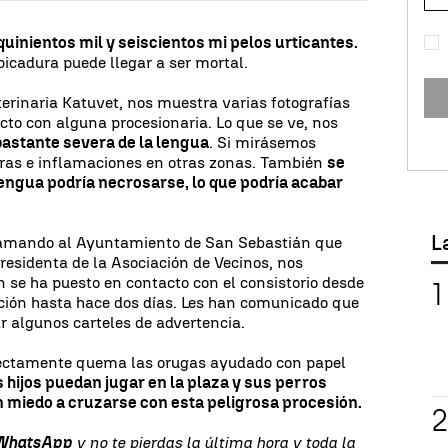
quinientos mil y seiscientos mi pelos urticantes.
picadura puede llegar a ser mortal.
eterinaria Katuvet, nos muestra varias fotografías
cto con alguna procesionaria. Lo que se ve, nos
bastante severa de la lengua
. Si mirásemos
eras e inflamaciones en otras zonas. También
se
 lengua podría necrosarse, lo que podría acabar
L
clamando al Ayuntamiento de San Sebastián que
esidenta de la Asociación de Vecinos, nos
se ha puesto en contacto con el consistorio desde
ación hasta hace dos días. Les han comunicado que
lar algunos carteles de advertencia.
rectamente quema las orugas ayudado con papel
 hijos puedan jugar en la plaza y sus perros
n miedo a cruzarse con esta peligrosa procesión.
 WhatsApp
y no te pierdas la última hora y toda la