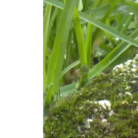
Gonzalo Masip
Publicado:
09 de febrero de 2025, 18:
Paco, vecino del barrio de Mar
secuencia
. En ella se puede 
procesionarias caminando por 
Caminan, como es característic