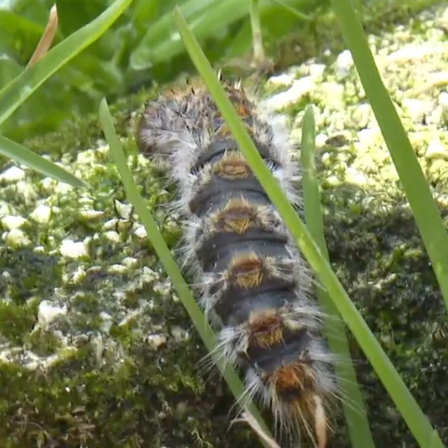
Whatsapp
Facebook
X
Linkedin
30
tuene en San Sebastián, grabó la
espeluznante
observar un
amplio grupo de orugas
un parque situado junto a la calle Goizueta
.
o en esta especie, en hilera; pero hay tantas que