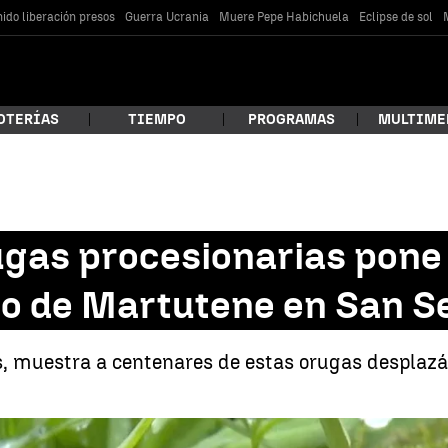
ido liberación presos
Guerra Ucrania
Muere Pepe Habichuela
Eclipse de sol
OTERÍAS
TIEMPO
PROGRAMAS
MULTIME
 estás buscando?
gas procesionarias pone 
io de Martutene en San S
os, muestra a centenares de estas orugas desplaz
car
Una plaga de orugas procesionarias pone en alerta a los vecinos del barr