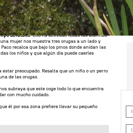
nan agolpándose unas junto a otras para, metros
arse en fila de a una. Paco nos asegura que había
entas orugas
.
y frecuentada por niños y mascotas. Muy cerca
ampo de
futbito
. Ello ha activado todas las alarmas
e una mujer nos muestra tres orugas a un lado y
. Paco recalca que bajo los pinos donde anidan las
das los niños y que algún día puede caerles
a estar preocupado. Resalta que un niño o un perro
una de las orugas.
nos subraya que este coge todo lo que encuentra
ndar con mucho cuidado.
 que él por esa zona prefiere llevar su pequeño