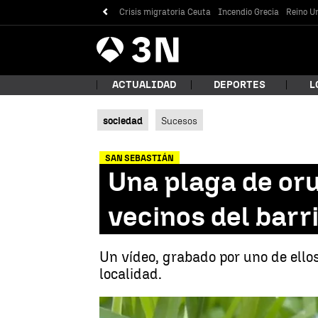
Crisis migratoria Ceuta
Incendio Grecia
Reino Un
Antena
Noticias
3
ACTUALIDAD
DEPORTES
L
sociedad
Sucesos
¿Qué
SAN SEBASTIÁN
Una plaga de oru
vecinos del barr
Un vídeo, grabado por uno de ell
localidad.
Bus