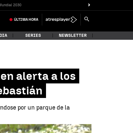
Mundial 2030
ÚLTIMA
HORA
DIA
SERIES
NEWSLETTER
en alerta a los
ebastián
ándose por un parque de la
io de Martutene en San Sebastián |
Antena 3 Noticias