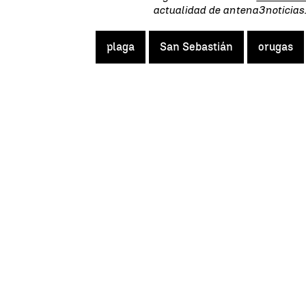
actualidad de antena3noticia
plaga
San Sebastián
orugas