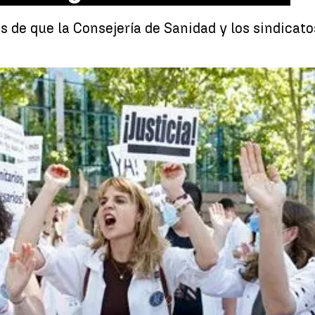
s de que la Consejería de Sanidad y los sindica
Tras más de dos hor
Whatsapp
Facebook
X
Linkedin
2, 15:26