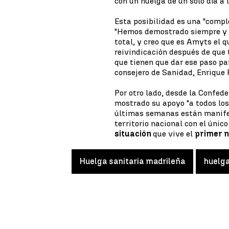
con un huelga de un solo día a
Esta posibilidad es una "compl
"Hemos demostrado siempre y 
total, y creo que es Amyts el 
reivindicación después de que 
que tienen que dar ese paso pa
consejero de Sanidad, Enrique 
Por otro lado, desde la Confe
mostrado su apoyo "a todos lo
últimas semanas están manifes
territorio nacional con el únic
situación
que vive el
primer n
Huelga sanitaria madrileña
huelga