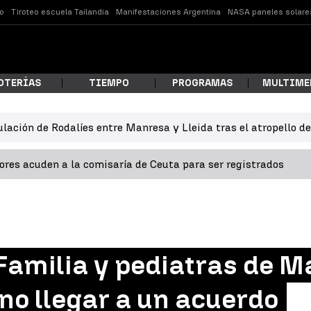
o
Tiroteo escuela Tailandia
Manifestaciones Argentina
NASA paneles solare
OTERÍAS
TIEMPO
PROGRAMAS
MULTIME
ulación de Rodalíes entre Manresa y Lleida tras el atropello d
 estás buscando?
res acuden a la comisaría de Ceuta para ser registrados
Familia y pediatras de M
ar
 no llegar a un acuerdo