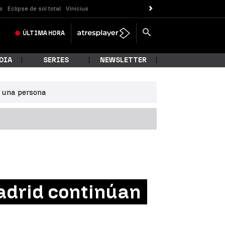
s
Eclipse de sol total
Vinicius
ÚLTIMA
HORA
DIA
SERIES
NEWSLETTER
e una persona
adrid continúan