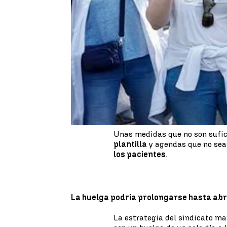
Publicado:
02 de diciembre de 2022, 
Sin acuerdo, así ha acabado la
de huelga de
Atención Primar
médicos y pediatras de la Co
segunda semana.
Para intentar frenar el paro i
jueves acabar con la
eventuali
atiendan a un mayor número de
familia y pediatría con contrat
Unas medidas que no son sufic
plantilla
y agendas que no sea
los pacientes
.
La huelga podría prolongarse hasta abr
La estrategia del sindicato ma