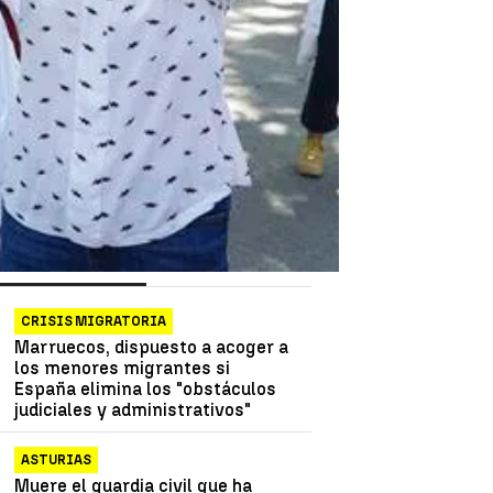
as más vistas
Lo último
CRISIS MIGRATORIA
Marruecos, dispuesto a acoger a
los menores migrantes si
España elimina los "obstáculos
judiciales y administrativos"
ASTURIAS
Muere el guardia civil que ha