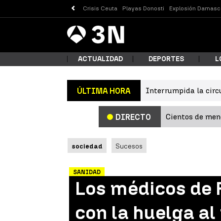
Crisis Ceuta
Playas Donosti
Explosión Damasc
Antena
Noticias
3
ACTUALIDAD
DEPORTES
L
Interrumpida la circ
ÚLTIMA HORA
¿Qué
Cientos de meno
DIRECTO
sociedad
Sucesos
SANIDAD
Los médicos de 
Busc
con la huelga al