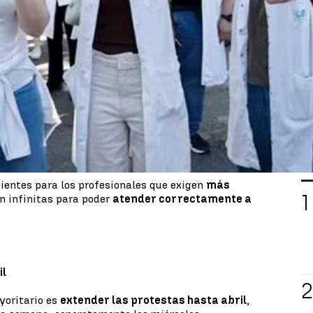
12:26
 reunión entre la Consejería de Sanidad y el comité
ia
de este viernes. Las movilizaciones de los
munidad de Madrid van camino de completar su
ndefinido la presidenta de Madrid prometió este
dad laboral
, pagar más a los médicos que
 pacientes y fidelizar a los MIR de medicina de
os de tres años.
L
ientes para los profesionales que exigen
más
n infinitas para poder
atender correctamente a
il
yoritario es
extender las protestas hasta abril
,