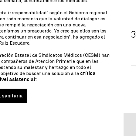
 la semana, concretamente los miércoles.
eta irresponsabilidad" según el Gobierno regional.
en todo momento que la voluntad de dialogar es
que rompió la negociación con una nueva
teníamos un preacuerdo. Yo creo que ellos son los
ra continuar en esa negociación", ha agregado el
Ruiz Escudero.
deración Estatal de Sindicatos Médicos (CESM) han
s compañeros de Atención Primaria que en las
tando su malestar y hartazgo en todo el
o objetivo de buscar una solución a la
crítica
ivel asistencial
".
 sanitaria