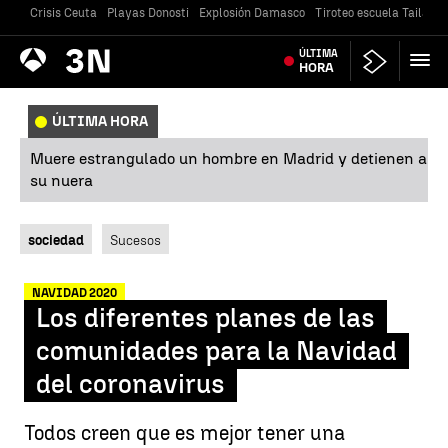
Crisis Ceuta
Playas Donosti
Explosión Damasco
Tiroteo escuela Tailandi
Antena
ÚLTIMA
Noticias
3
HORA
ÚLTIMA HORA
Muere estrangulado un hombre en Madrid y detienen a
su nuera
sociedad
Sucesos
NAVIDAD 2020
Los diferentes planes de las
comunidades para la Navidad
del coronavirus
Todos creen que es mejor tener una