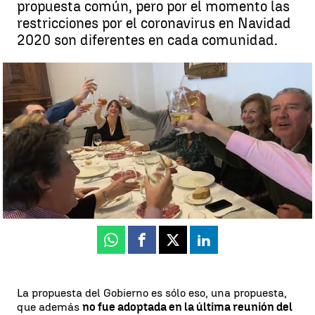
propuesta común, pero por el momento las
restricciones por el coronavirus en Navidad
2020 son diferentes en cada comunidad.
Los diferentes planes de las comunidades para la Navidad del
coronavirus |
laSexta.com
Antena 3 Noticias
Actualizado:
26 de noviembre de 2020, 19:36
Publicado:
26 de noviembre de 2020, 15:47
Whatsapp
Facebook
X
Linkedin
La propuesta del Gobierno es sólo eso, una propuesta,
que además
no fue adoptada en la última reunión del