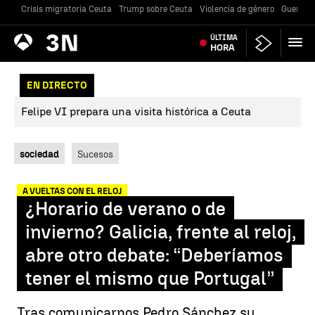
Crisis migratoria Ceuta
Trump sobre Ceuta
Violencia de género
Guerra U
Antena
ÚLTIMA
Noticias
3
HORA
EN DIRECTO
Felipe VI prepara una visita histórica a Ceuta
sociedad
Sucesos
A VUELTAS CON EL RELOJ
¿Horario de verano o de
invierno? Galicia, frente al reloj,
abre otro debate: “Deberíamos
tener el mismo que Portugal”
Tras comunicarnos Pedro Sánchez su