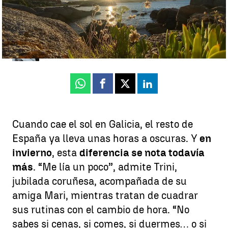
Carmen Chao
Publicado:
25 de octubre de 2025, 21:39
Whatsapp
Facebook
X
Linkedin
Cuando cae el sol en Galicia, el resto de
España ya lleva unas horas a oscuras. Y
en
invierno
, esta
diferencia se nota todavía
más
. “Me lía un poco”, admite Trini,
jubilada coruñesa, acompañada de su
amiga Mari, mientras tratan de cuadrar
sus rutinas con el cambio de hora. “No
sabes si cenas, si comes, si duermes… o si