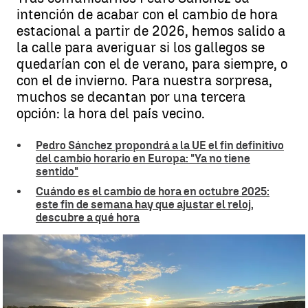
intención de acabar con el cambio de hora
estacional a partir de 2026, hemos salido a
la calle para averiguar si los gallegos se
quedarían con el de verano, para siempre, o
con el de invierno. Para nuestra sorpresa,
muchos se decantan por una tercera
opción: la hora del país vecino.
Pedro Sánchez propondrá a la UE el fin definitivo
del cambio horario en Europa: "Ya no tiene
sentido"
Cuándo es el cambio de hora en octubre 2025:
este fin de semana hay que ajustar el reloj,
descubre a qué hora
¿Horario de verano o de invierno? Galicia, frente al reloj, abre otro
debate: “Deberíamos tener el mismo que Portugal” |
Antena 3
Galicia