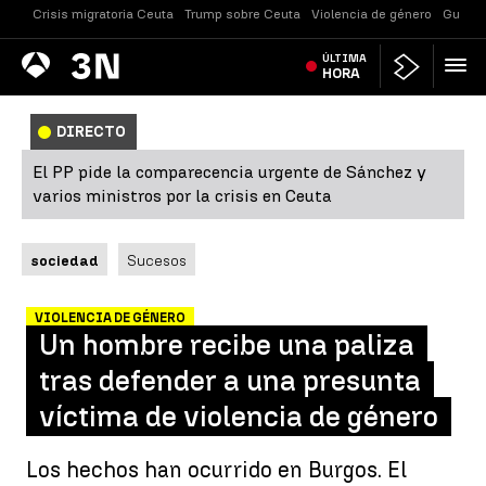
Crisis migratoria Ceuta
Trump sobre Ceuta
Violencia de género
Guerra
Antena
ÚLTIMA
Noticias
3
HORA
DIRECTO
El PP pide la comparecencia urgente de Sánchez y
varios ministros por la crisis en Ceuta
sociedad
Sucesos
VIOLENCIA DE GÉNERO
Un hombre recibe una paliza
tras defender a una presunta
víctima de violencia de género
Los hechos han ocurrido en Burgos. El