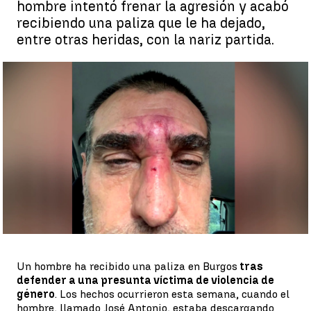
hombre intentó frenar la agresión y acabó
recibiendo una paliza que le ha dejado,
entre otras heridas, con la nariz partida.
Asegura que volvería a defender a la víctima |
Antena 3 Noticias
Juan A. Vargas
Publicado:
13 de octubre de 2022, 16:34
Whatsapp
Facebook
X
Linkedin
Un hombre ha recibido una paliza en Burgos
tras
defender a una presunta víctima de violencia de
género
. Los hechos ocurrieron esta semana, cuando el
hombre, llamado José Antonio, estaba descargando