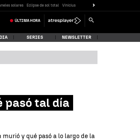
neles solares
Eclipse de sol total
Vinicius
ÚLTIMA
HORA
DIA
SERIES
NEWSLETTER
 pasó tal día
 murió y qué pasó a lo largo de la