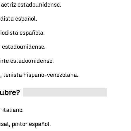
 actriz estadounidense.
odista español.
riodista española.
r estadounidense.
ante estadounidense.
, tenista hispano-venezolana.
tubre?
r italiano.
isal, pintor español.