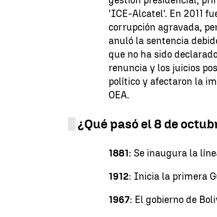
gestión presidencial, pr
'ICE-Alcatel'. En 2011 f
corrupción agravada, per
anuló la sentencia debido
que no ha sido declarado 
renuncia y los juicios p
político y afectaron la 
OEA.
¿Qué pasó el 8 de octub
1881
: Se inaugura la lí
1912
: Inicia la primera 
1967
: El gobierno de Bol