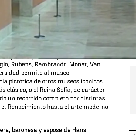
se
inaugura el Museo Nacional
 el Palacio de Villahermosa de Madrid.
 Estado español y la familia Thyssen-
 préstamo más de 700 obras de arte.
e abrió sus puertas a todo el público,
 a la pintura europea del siglo XIII
l siglo XX, que incluyen a maestros
gio, Rubens, Rembrandt, Monet, Van
versidad permite al museo
ia pictórica de otros museos icónicos
 clásico, o el Reina Sofía, de carácter
do un recorrido completo por distintas
e el Renacimiento hasta el arte moderno
era, baronesa y esposa de Hans