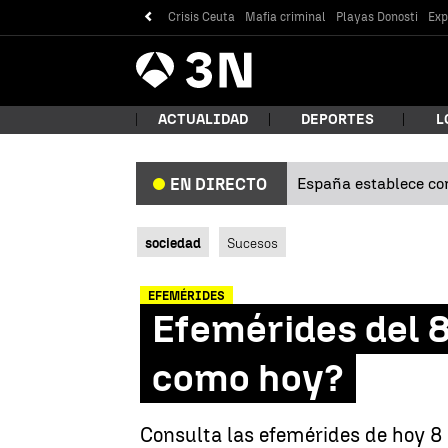
Crisis Ceuta
Mafia criminal
Playas Donosti
Exp
Antena
Noticias
3
ACTUALIDAD
DEPORTES
L
España establece con
EN DIRECTO
¿Qué
sociedad
Sucesos
EFEMÉRIDES
Efemérides del 8
como hoy?
Bus
Consulta las efemérides de hoy 8 