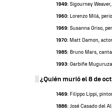
1949
: Sigourney Weaver,
1960
: Lorenzo Milá, peri
1969
: Susanna Griso, pe
1970
: Matt Damon, acto
1985
: Bruno Mars, cant
1993
: Garbiñe Muguruza
¿Quién murió el 8 de oc
1469
: Filippo Lippi, pinto
1886
: José Casado del Al