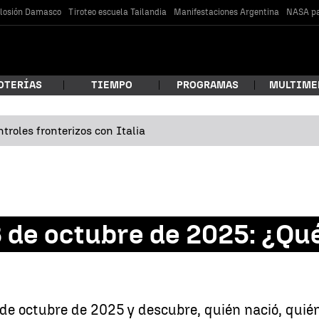
losión Damasco
Tiroteo escuela Tailandia
Manifestaciones Argentina
NASA pa
OTERÍAS
TIEMPO
PROGRAMAS
MULTIME
troles fronterizos con Italia
 estás buscando?
 de octubre de 2025: ¿Qué
car
de octubre de 2025 y descubre, quién nació, quién