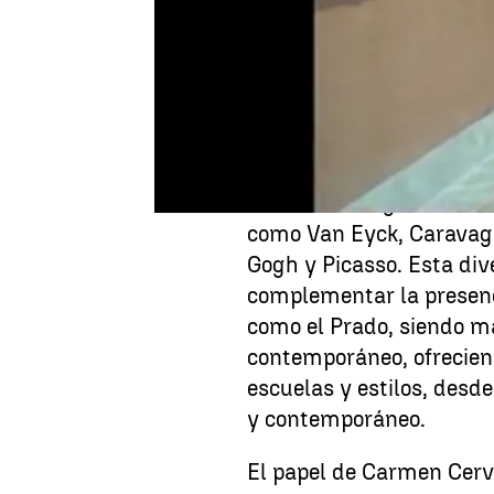
El 8 de octubre de 1992 
Thyssen-Bornemisza
en
Tras el acuerdo entre el
Bornemisza, que cede en
Una colección privada qu
democratizando el acceso
hasta las vanguardias de
como Van Eyck, Caravag
Gogh y Picasso. Esta di
complementar la presenc
como el Prado, siendo más
contemporáneo, ofrecien
escuelas y estilos, desd
y contemporáneo.
El papel de Carmen Cerv