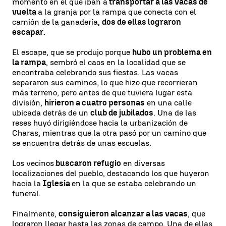
momento en el que iban a
transportar a las vacas de
vuelta
a la granja por la rampa que conecta con el
camión de la ganadería,
dos de ellas lograron
escapar.
El escape, que se produjo porque
hubo un problema en
la rampa
, sembró el caos en la localidad que se
encontraba celebrando sus fiestas. Las vacas
separaron sus caminos, lo que hizo que recorrieran
más terreno, pero antes de que tuviera lugar esta
división,
hirieron a cuatro personas
en una calle
ubicada detrás de un
club de jubilados
. Una de las
reses huyó dirigiéndose hacia la urbanización de
Charas, mientras que la otra pasó por un camino que
se encuentra detrás de unas escuelas.
Los vecinos
buscaron refugio
en diversas
localizaciones del pueblo, destacando los que huyeron
hacia la
Iglesia
en la que se estaba celebrando un
funeral.
Finalmente,
consiguieron alcanzar a las vacas
, que
lograron llegar hasta las zonas de campo. Una de ellas