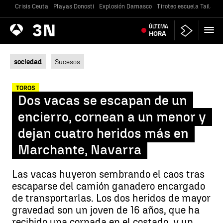
Crisis Ceuta
Playas Donosti
Explosión Damasco
Tiroteo escuela Tailandi
Antena
ÚLTIMA
Noticias
3
HORA
sociedad
Sucesos
TOROS
Dos vacas se escapan de un
encierro, cornean a un menor y
dejan cuatro heridos más en
Marchante, Navarra
Las vacas huyeron sembrando el caos tras
escaparse del camión ganadero encargado
de transportarlas. Los dos heridos de mayor
gravedad son un joven de 16 años, que ha
recibido una cornada en el costado, y un