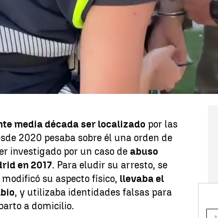
no de los fugitivos incluidos en la
ados' de la Policía Nacional, ha sido
 madrileño de Colonia Jardín.
Llevaba
 cobertizo
anexo a una vivienda,
 falsa y realizando pedidos a domicilio
ción se ha producido justo a días de que
abuso sexual por el que se le
nte media década ser localizado
por las
esde 2020 pesaba sobre él una orden de
ser investigado por un caso de
abuso
rid en 2017
. Para eludir su arresto, se
, modificó su aspecto físico,
llevaba el
ubio
, y utilizaba identidades falsas para
parto a domicilio.