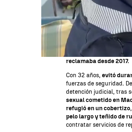
Álvaro Pasquín Mora
, u
campaña 'Los 10 más busc
arrestado en el distrito
cinco años oculto en un
utilizando una identidad
para subsistir. Su deten
prescribiera el delito de
reclamaba desde 2017.
Con 32 años,
evitó dura
fuerzas de seguridad. D
detención judicial, tras 
sexual cometido en Mad
refugió en un cobertizo
pelo largo y teñido de r
contratar servicios de re