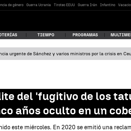
encia de género
Guerra Ucrania
Tiroteo EEUU
Guerra Irán
Infantino
Vacacio
OTERÍAS
TIEMPO
PROGRAMAS
MULTIME
cia urgente de Sánchez y varios ministros por la crisis en Ce
 estás buscando?
ite del 'fugitivo de los ta
nco años oculto en un cob
car
ido este miércoles. En 2020 se emitió una reclam