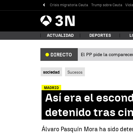
Crisis migratoria Ceuta
Trump sobre Ceuta
Viol
Antena
Noticias
3
ACTUALIDAD
DEPORTES
L
El PP pide la comparecen
DIRECTO
¿Qué
sociedad
Sucesos
MADRID
Así era el escond
detenido tras ci
Bus
Álvaro Pasquín Mora ha sido deten