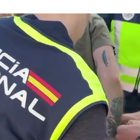
Detienen al 'fugitivo de los tatu
Whatsapp
Facebook
X
Linkedin