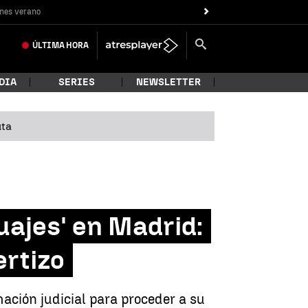
nes verano
ÚLTIMA
HORA
DIA
SERIES
NEWSLETTER
uta
tuajes' en Madrid:
ertizo
ación judicial para proceder a su