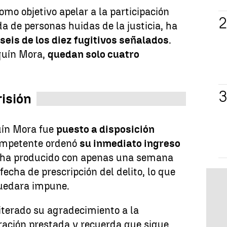
mo objetivo apelar a la participación
 de personas huidas de la justicia, ha
 seis de los diez fugitivos señalados
.
quín Mora,
quedan solo cuatro
isión
uín Mora fue
puesto a disposición
competente ordenó
su inmediato ingreso
se ha producido con apenas una semana
echa de prescripción del delito, lo que
quedara impune.
eiterado su agradecimiento a la
ración prestada y recuerda que sigue